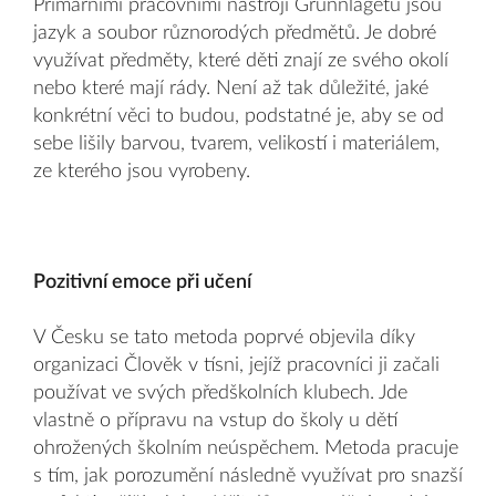
Primárními pracovními nástroji Grunnlagetu jsou
jazyk a soubor různorodých předmětů. Je dobré
využívat předměty, které děti znají ze svého okolí
nebo které mají rády. Není až tak důležité, jaké
konkrétní věci to budou, podstatné je, aby se od
sebe lišily barvou, tvarem, velikostí i materiálem,
ze kterého jsou vyrobeny.
Pozitivní emoce při učení
V Česku se tato metoda poprvé objevila díky
organizaci Člověk v tísni, jejíž pracovníci ji začali
používat ve svých předškolních klubech. Jde
vlastně o přípravu na vstup do školy u dětí
ohrožených školním neúspěchem. Metoda pracuje
s tím, jak porozumění následně využívat pro snazší