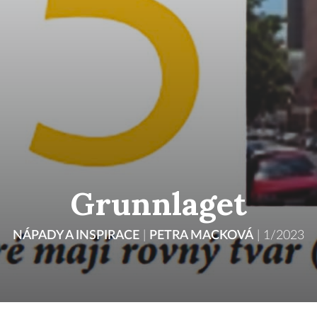
Grunnlaget
NÁPADY A INSPIRACE
|
PETRA MACKOVÁ
|
1/2023