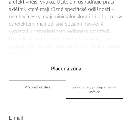
a efektivnější výuku. Učitelům usnadňuje práci
s dětmi, které mají různé specifické odlišnosti –
nemluví česky, mají minimální slovní zásobu, mluví
etnolektem, mají odlišné sociální návyky či
vyrůstají v nepodnětném rodinném prostředí.
Právě konceptuální učení typu Grunnlaget jako
alternativní metoda napomáhá tyto obtíže účinně
zmírňovat.
Placená zóna
Pro předplatitele
Jednorázový přístup s heslem
měsíce
E-mail