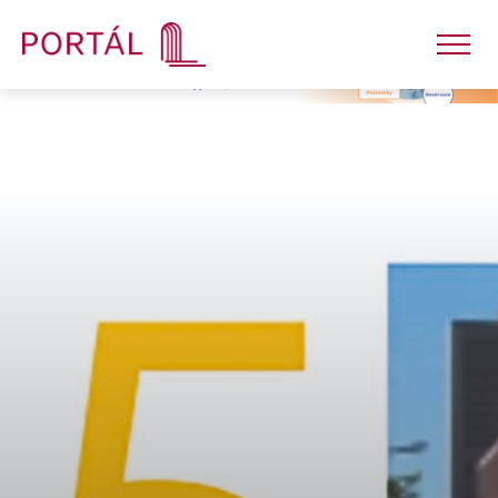
Nakladatelství
Časopisy
Semináře
E-shop