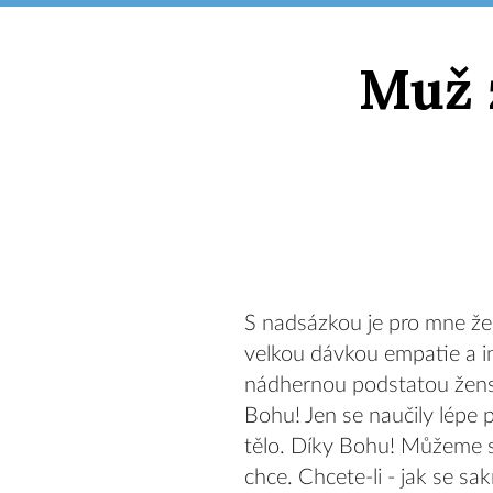
Muž 
S nadsázkou je pro mne žen
velkou dávkou empatie a in
nádhernou podstatou žensk
Bohu! Jen se naučily lépe 
tělo. Díky Bohu! Můžeme se
chce. Chcete-li - jak se sa