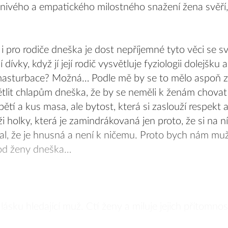
ivého a empatického milostného snažení žena svěří, že
e i pro rodiče dneška je dost nepříjemné tyto věci se 
dívky, když jí její rodič vysvětluje fyziologii dolejšku
 masturbace? Možná… Podle mě by se to mělo aspoň zku
větlit chlapům dneška, že by se neměli k ženám chovat 
pětí a kus masa, ale bytost, která si zaslouží respekt 
holky, která je zamindrákovaná jen proto, že si na ní j
val, že je hnusná a není k ničemu. Proto bych nám m
i od ženy dneška…
lásku hledající muž. Ctí ženy a miluje jejich přítomnos