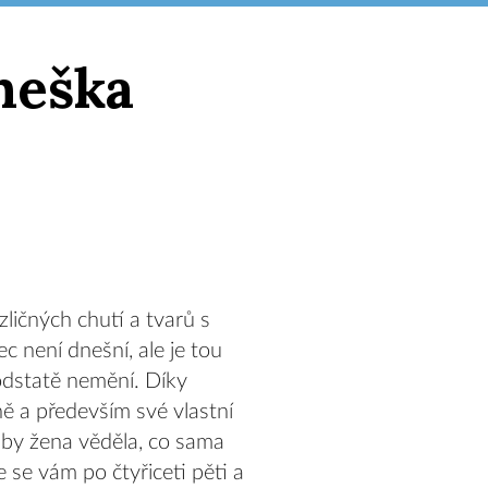
neška
ličných chutí a tvarů s
 není dnešní, ale je tou
odstatě nemění. Díky
ně a především své vlastní
 by žena věděla, co sama
e se vám po čtyřiceti pěti a