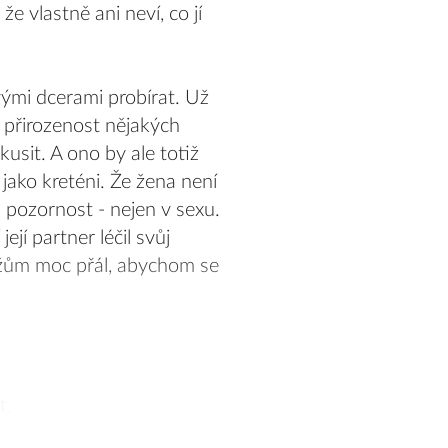
 vlastně ani neví, co jí
svými dcerami probírat. Už
 a přirozenost nějakých
sit. A ono by ale totiž
jako kreténi. Že žena není
a pozornost - nejen v sexu.
ejí partner léčil svůj
užům moc přál, abychom se
t.