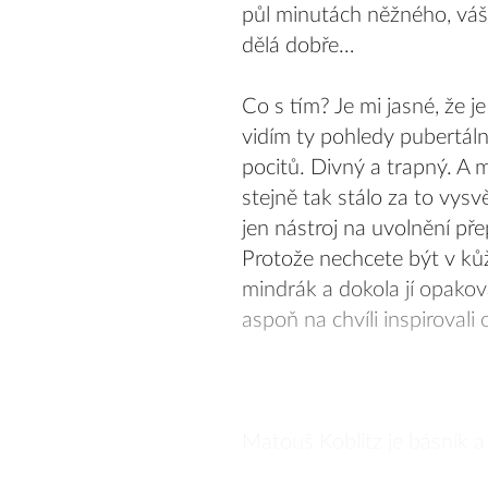
půl minutách něžného, vášn
dělá dobře…
Co s tím? Je mi jasné, že j
vidím ty pohledy pubertální 
pocitů. Divný a trapný. A
stejně tak stálo za to vys
jen nástroj na uvolnění pře
Protože nechcete být v kůži 
mindrák a dokola jí opako
aspoň na chvíli inspiroval
Matouš Koblitz je básník a 