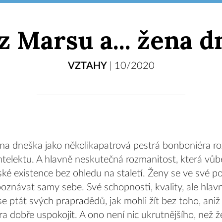
z Marsu a... žena d
VZTAHY
|
10/2020
a dneška jako několikapatrová pestrá bonboniéra roz
telektu. A hlavně neskutečná rozmanitost, která vůbec
é existence bez ohledu na staletí. Ženy se ve své p
poznávat samy sebe. Své schopnosti, kvality, ale hlav
 ptát svých prapradědů, jak mohli žít bez toho, aniž
kra dobře uspokojit. A ono není nic ukrutnějšího, než ž