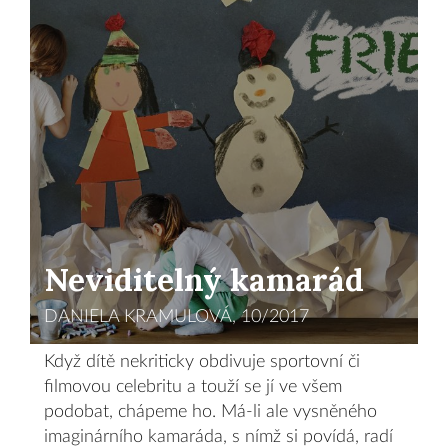
Neviditelný kamarád
DANIELA KRAMULOVÁ, 10/2017
Když dítě nekriticky obdivuje sportovní či
filmovou celebritu a touží se jí ve všem
podobat, chápeme ho. Má-li ale vysněného
imaginárního kamaráda, s nímž si povídá, radí