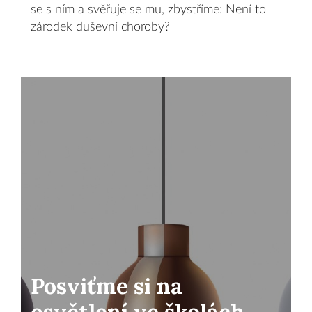
se s ním a svěřuje se mu, zbystříme: Není to
zárodek duševní choroby?
Posviťme si na
osvětlení ve školách