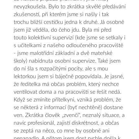
nevyzkoušela. Bylo to zkrátka skvělé předávání
zkušeností, při kterém jsme si našly i tak
trochu bližší cestičku jedna k druhé. Já osobně
jsem již věděla, do čeho jdu. Byla mi před
touto kolektivní supervizí (kde jsme se setkaly i
s učitelkami z našeho odloučeného pracoviště
- jsme malotřídní základní a dvě mateřské
školy) nabídnuta osobní supervize. Také jsem
do ní šla s rozpačitými pocity, ale s mou
lektorkou jsem si báječně popovídala. Je jasné,
že ředitelka má občas problém, který nechce
ventilovat doma a na pracovišti se řešit nedá.
Když se zmíníte přítelkyni, vzniká problém, že
se některá z informací (byť nechtěně) dostane
ven. Zkrátka člověk „zvenčí“, neznalý situace, a
navíc profesionál, zajistí diskrétnost, a občas
se zeptá na něco, co mne by osobně ani
nenapadlo. A přitom jsem dost rychle došla k