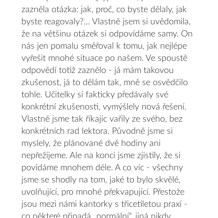
zazněla otázka: jak, proč, co byste dělaly, jak
byste reagovaly?… Vlastně jsem si uvědomila,
že na většinu otázek si odpovídáme samy. On
nás jen pomalu směřoval k tomu, jak nejlépe
vyřešit mnohé situace po našem. Ve spoustě
odpovědí totiž zaznělo - já mám takovou
zkušenost, já to dělám tak, mně se osvědčilo
tohle. Učitelky si fakticky předávaly své
konkrétní zkušenosti, vymýšlely nová řešení.
Vlastně jsme tak říkajíc vařily ze svého, bez
konkrétních rad lektora. Původně jsme si
myslely, že plánované dvě hodiny ani
nepřežijeme. Ale na konci jsme zjistily, že si
povídáme mnohem déle. A co víc - všechny
jsme se shodly na tom, jaké to bylo skvělé,
uvolňující, pro mnohé překvapující. Přestože
jsou mezi námi kantorky s třicetiletou praxí -
co některé připadá „normální“, jiná nikdy