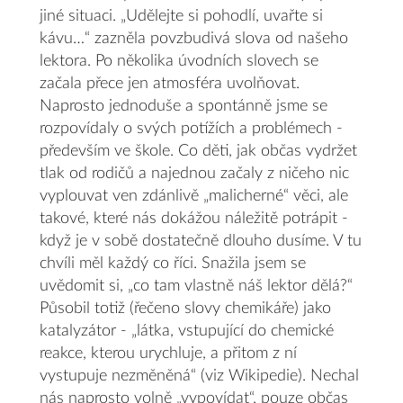
jiné situaci. „Udělejte si pohodlí, uvařte si
kávu…“ zazněla povzbudivá slova od našeho
lektora. Po několika úvodních slovech se
začala přece jen atmosféra uvolňovat.
Naprosto jednoduše a spontánně jsme se
rozpovídaly o svých potížích a problémech -
především ve škole. Co děti, jak občas vydržet
tlak od rodičů a najednou začaly z ničeho nic
vyplouvat ven zdánlivě „malicherné“ věci, ale
takové, které nás dokážou náležitě potrápit -
když je v sobě dostatečně dlouho dusíme. V tu
chvíli měl každý co říci. Snažila jsem se
uvědomit si, „co tam vlastně náš lektor dělá?“
Působil totiž (řečeno slovy chemikáře) jako
katalyzátor - „látka, vstupující do chemické
reakce, kterou urychluje, a přitom z ní
vystupuje nezměněná“ (viz Wikipedie). Nechal
nás naprosto volně „vypovídat“, pouze občas