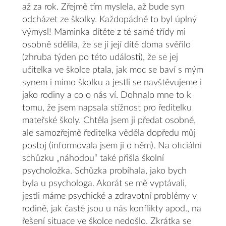
až za rok. Zřejmě tím myslela, až bude syn
odcházet ze školky. Každopádně to byl úplný
výmysl! Maminka dítěte z té samé třídy mi
osobně sdělila, že se jí její dítě doma svěřilo
(zhruba týden po této události), že se jej
učitelka ve školce ptala, jak moc se baví s mým
synem i mimo školku a jestli se navštěvujeme i
jako rodiny a co o nás ví. Dohnalo mne to k
tomu, že jsem napsala stížnost pro ředitelku
mateřské školy. Chtěla jsem ji předat osobně,
ale samozřejmě ředitelka věděla dopředu můj
postoj (informovala jsem ji o něm). Na oficiální
schůzku „náhodou“ také přišla školní
psycholožka. Schůzka probíhala, jako bych
byla u psychologa. Akorát se mě vyptávali,
jestli máme psychické a zdravotní problémy v
rodině, jak časté jsou u nás konflikty apod., na
řešení situace ve školce nedošlo. Zkrátka se