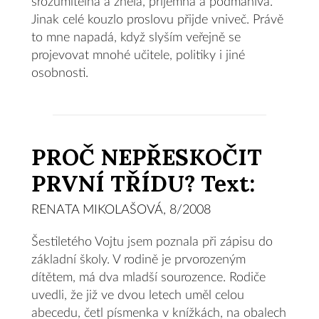
srozumitelná a znělá, příjemná a podmanivá.
Jinak celé kouzlo proslovu přijde vniveč. Právě
to mne napadá, když slyším veřejně se
projevovat mnohé učitele, politiky i jiné
osobnosti.
PROČ NEPŘESKOČIT
PRVNÍ TŘÍDU? Text:
RENATA MIKOLAŠOVÁ, 8/2008
Šestiletého Vojtu jsem poznala při zápisu do
základní školy. V rodině je prvorozeným
dítětem, má dva mladší sourozence. Rodiče
uvedli, že již ve dvou letech uměl celou
abecedu, četl písmenka v knížkách, na obalech