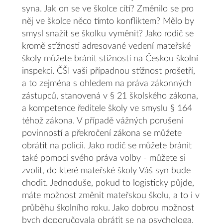
syna. Jak on se ve školce cítí? Změnilo se pro
něj ve školce něco tímto konfliktem? Mělo by
smysl snažit se školku vyměnit? Jako rodič se
kromě stížnosti adresované vedení mateřské
školy můžete bránit stížností na Českou školní
inspekci. ČŠI vaši případnou stížnost prošetří,
a to zejména s ohledem na práva zákonných
zástupců, stanovená v § 21 školského zákona,
a kompetence ředitele školy ve smyslu § 164
téhož zákona. V případě vážných porušení
povinností a překročení zákona se můžete
obrátit na policii. Jako rodič se můžete bránit
také pomocí svého práva volby - můžete si
zvolit, do které mateřské školy Váš syn bude
chodit. Jednoduše, pokud to logisticky půjde,
máte možnost změnit mateřskou školu, a to i v
průběhu školního roku. Jako dobrou možnost
bych doporučovala obrátit se na psychologa,