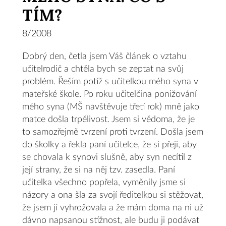
TÍM?
8/2008
Dobrý den, četla jsem Váš článek o vztahu
učitelrodič a chtěla bych se zeptat na svůj
problém. Řeším potíž s učitelkou mého syna v
mateřské škole. Po roku učitelčina ponižování
mého syna (MŠ navštěvuje třetí rok) mně jako
matce došla trpělivost. Jsem si vědoma, že je
to samozřejmě tvrzení proti tvrzení. Došla jsem
do školky a řekla paní učitelce, že si přeji, aby
se chovala k synovi slušně, aby syn necítil z
její strany, že si na něj tzv. zasedla. Paní
učitelka všechno popřela, vyměnily jsme si
názory a ona šla za svojí ředitelkou si stěžovat,
že jsem jí vyhrožovala a že mám doma na ni už
dávno napsanou stížnost, ale budu ji podávat