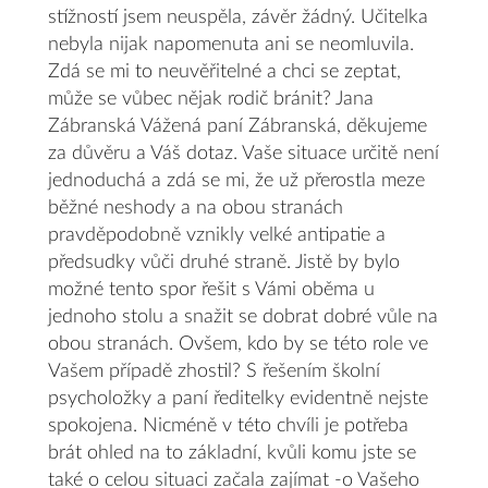
stížností jsem neuspěla, závěr žádný. Učitelka
nebyla nijak napomenuta ani se neomluvila.
Zdá se mi to neuvěřitelné a chci se zeptat,
může se vůbec nějak rodič bránit? Jana
Zábranská Vážená paní Zábranská, děkujeme
za důvěru a Váš dotaz. Vaše situace určitě není
jednoduchá a zdá se mi, že už přerostla meze
běžné neshody a na obou stranách
pravděpodobně vznikly velké antipatie a
předsudky vůči druhé straně. Jistě by bylo
možné tento spor řešit s Vámi oběma u
jednoho stolu a snažit se dobrat dobré vůle na
obou stranách. Ovšem, kdo by se této role ve
Vašem případě zhostil? S řešením školní
psycholožky a paní ředitelky evidentně nejste
spokojena. Nicméně v této chvíli je potřeba
brát ohled na to základní, kvůli komu jste se
také o celou situaci začala zajímat -o Vašeho