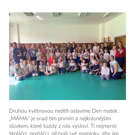
Druhou květnovou neděli oslavíme Den matek.
„MÁMA“ je snad tím prvním a nejkrásnějším
slůvkem, které každý z nás vysloví. Ti nejmenší
školáčci, prvňáčci, přizvali své maminky, aby jim