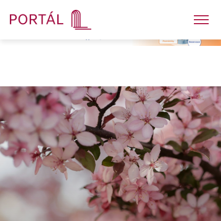
Nakladatelství
Časopisy
Semináře
E-shop