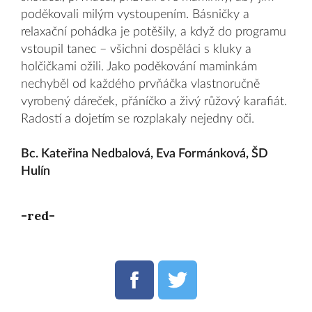
poděkovali milým vystoupením. Básničky a
relaxační pohádka je potěšily, a když do programu
vstoupil tanec – všichni dospěláci s kluky a
holčičkami ožili. Jako poděkování maminkám
nechyběl od každého prvňáčka vlastnoručně
vyrobený dáreček, přáníčko a živý růžový karafiát.
Radostí a dojetím se rozplakaly nejedny oči.
Bc. Kateřina Nedbalová, Eva Formánková, ŠD
Hulín
-red-