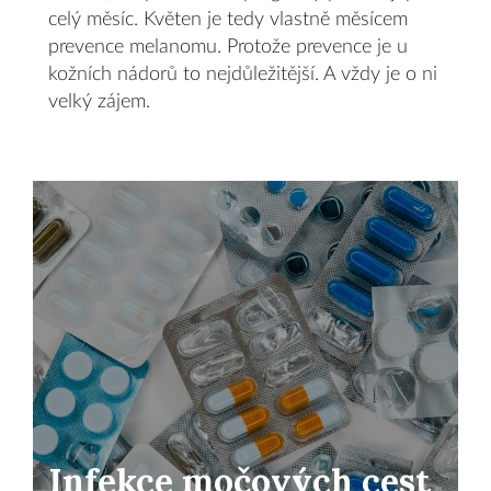
celý měsíc. Květen je tedy vlastně měsícem
prevence melanomu. Protože prevence je u
kožních nádorů to nejdůležitější. A vždy je o ni
velký zájem.
Infekce močových cest