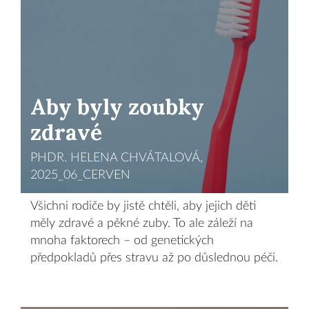
Aby byly zoubky
zdravé
PHDR. HELENA CHVÁTALOVÁ,
2025_06_CERVEN
Všichni rodiče by jistě chtěli, aby jejich děti
měly zdravé a pěkné zuby. To ale záleží na
mnoha faktorech – od genetických
předpokladů přes stravu až po důslednou péči.