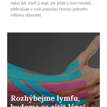
nebo lidí, kteří ji mají, ale ještě o tom nevědí,
překračuje v naší populaci hranici jednoho
milionu obyvatel.
Rozhýbejme lymfu,
budeme se cítit lépe!