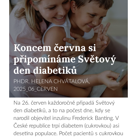
Koncem června si
připomínáme Světový
den diabetiků
PHDR. HELENA CHVÁTALOVÁ,
2025_06_CERVEN
Na 26. červen každoročně připadá Světový
den diabetiků, a to na počest dne, kdy se
narodil objevitel inzulinu Frederick Banting. V
České republice trpí diabetem (cukrovkou) asi
desetina populace. Počet pacientů s cukrovkou