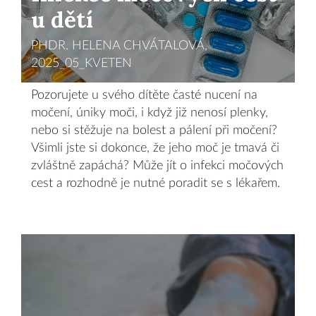
u dětí
PHDR. HELENA CHVÁTALOVÁ,
2025_05_KVETEN
Pozorujete u svého dítěte časté nucení na
močení, úniky moči, i když již nenosí plenky,
nebo si stěžuje na bolest a pálení při močení?
Všimli jste si dokonce, že jeho moč je tmavá či
zvláštně zapáchá? Může jít o infekci močových
cest a rozhodně je nutné poradit se s lékařem.