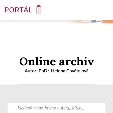
Nakladatelství
Online archiv
Časopisy
Autor: PhDr. Helena Chvátalová
Semináře
E-shop