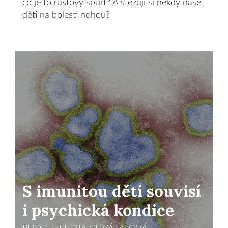
co je to růstový spurt? A stěžují si někdy naše
děti na bolesti nohou?
S imunitou dětí souvisí
i psychická kondice