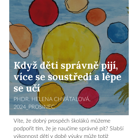
Když děti správně pijí,
více se soustředí a lépe
se učí
PHDR. HELENA CHVÁTALOVÁ,
2024_PROSINEC
Víte, že dobrý prospěch školáků můžeme
podpořit tím, že je naučíme správně pít? Slabší
výkonnost dětí v době výuky může totiž