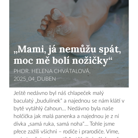
„Mami, já nemůžu spát,
moc mě bolí nožičky“
PHDR. HELENA CHVÁTALOVÁ,
2025_04_DUBEN
Ještě nedávno byl náš chlapeček malý
baculatý „budulínek“ a najednou se nám klátí v
bytě vytáhlý čahoun… Nedávno byla naše
holčička jak malá panenka a najednou je z ní
dívka „samá ruka, samá noha“… Tohle jsme
přece zažili všichni – rodiče i prarodiče. Víme,