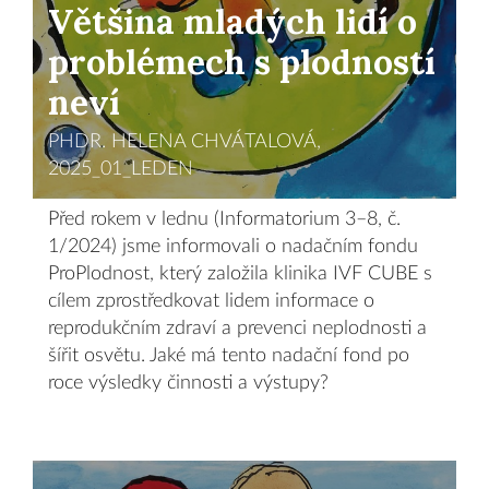
Většina mladých lidí o
problémech s plodností
neví
PHDR. HELENA CHVÁTALOVÁ,
2025_01_LEDEN
Před rokem v lednu (Informatorium 3–8, č.
1/2024) jsme informovali o nadačním fondu
ProPlodnost, který založila klinika IVF CUBE s
cílem zprostředkovat lidem informace o
reprodukčním zdraví a prevenci neplodnosti a
šířit osvětu. Jaké má tento nadační fond po
roce výsledky činnosti a výstupy?