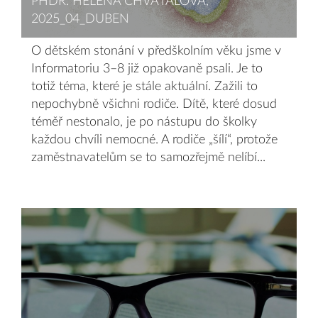
PHDR. HELENA CHVÁTALOVÁ,
2025_04_DUBEN
O dětském stonání v předškolním věku jsme v
Informatoriu 3–8 již opakovaně psali. Je to
totiž téma, které je stále aktuální. Zažili to
nepochybně všichni rodiče. Dítě, které dosud
téměř nestonalo, je po nástupu do školky
každou chvíli nemocné. A rodiče „šílí“, protože
zaměstnavatelům se to samozřejmě nelíbí...