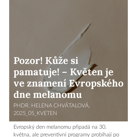
Pozor! Kůže si
pamatuje! – Květen je
ve znamení Evropského
dne melanomu
PHDR. HELENA CHVÁTALOVÁ,
2025_05_KVETEN
Evropský den melanomu připadá na 30.
května, ale preventivní programy probíhají po