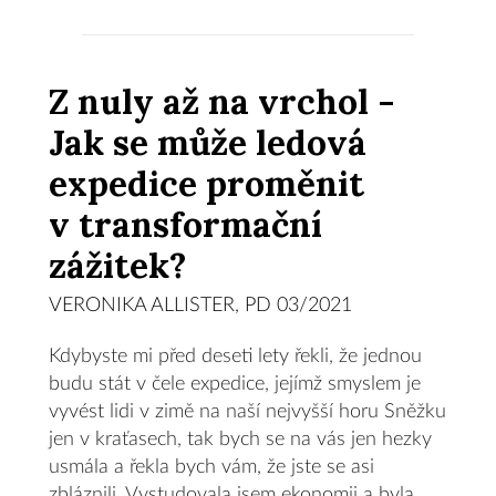
Z nuly až na vrchol -
Jak se může ledová
expedice proměnit
v transformační
zážitek?
VERONIKA ALLISTER, PD 03/2021
Kdybyste mi před deseti lety řekli, že jednou
budu stát v čele expedice, jejímž smyslem je
vyvést lidi v zimě na naší nejvyšší horu Sněžku
jen v kraťasech, tak bych se na vás jen hezky
usmála a řekla bych vám, že jste se asi
zbláznili. Vystudovala jsem ekonomii a byla