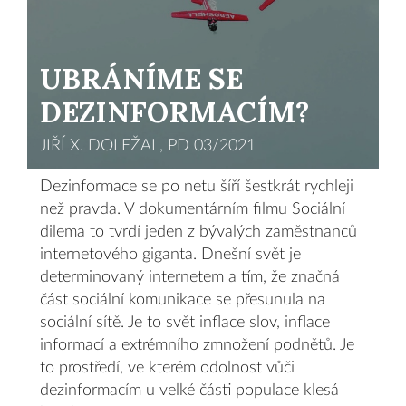
UBRÁNÍME SE
DEZINFORMACÍM?
JIŘÍ X. DOLEŽAL, PD 03/2021
Dezinformace se po netu šíří šestkrát rychleji
než pravda. V dokumentárním ﬁlmu Sociální
dilema to tvrdí jeden z bývalých zaměstnanců
internetového giganta. Dnešní svět je
determinovaný internetem a tím, že značná
část sociální komunikace se přesunula na
sociální sítě. Je to svět inﬂace slov, inﬂace
informací a extrémního zmnožení podnětů. Je
to prostředí, ve kterém odolnost vůči
dezinformacím u velké části populace klesá