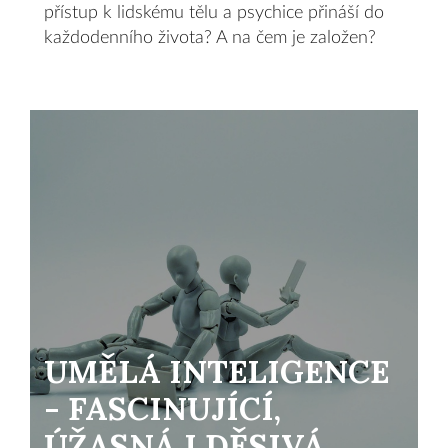
přístup k lidskému tělu a psychice přináší do
každodenního života? A na čem je založen?
UMĚLÁ INTELIGENCE
- FASCINUJÍCÍ,
ÚŽASNÁ I DĚSIVÁ