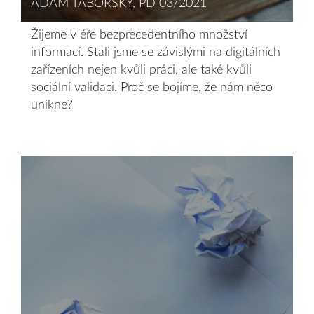
ADAM TÁBORSKÝ, PD 03/2021
Žijeme v éře bezprecedentního množství
informací. Stali jsme se závislými na digitálních
zařízeních nejen kvůli práci, ale také kvůli
sociální validaci. Proč se bojíme, že nám něco
unikne?