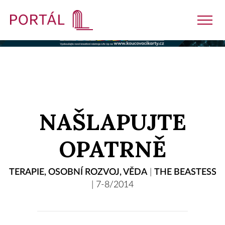
Nakladatelství
NAŠLAPUJTE
Časopisy
OPATRNĚ
Semináře
TERAPIE
,
OSOBNÍ ROZVOJ
,
VĚDA
|
THE BEASTESS
|
7-8/2014
E-shop