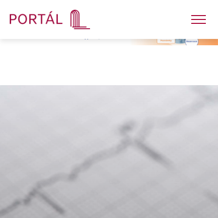
Nakladatelství
Časopisy
Semináře
E-shop