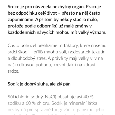
Srdce je pro nás zcela nezbytný orgán. Pracuje
bez odpočinku celý život – přesto na něj často
zapomínáme. A přitom by někdy stačilo málo,
protože podle odborníků už malé změny v
každodenních návycích mohou mít velký význam.
Často bohužel přehlížíme tři faktory, které našemu
srdci škodí – příliš mnoho soli, nedostatek tekutin
a dlouhodobý stres. A právě ty mají velký vliv na
naši celkovou pohodu, krevní tlak i na zdraví
srdce.
Sodík je dobrý sluha, ale zlý pán
Sůl (chlorid sodný, NaCl) obsahuje asi 40 %
sodíku a 60 % chloru. Sodík je minerální látka
nezbytná pro správné fungování organismu, jeho