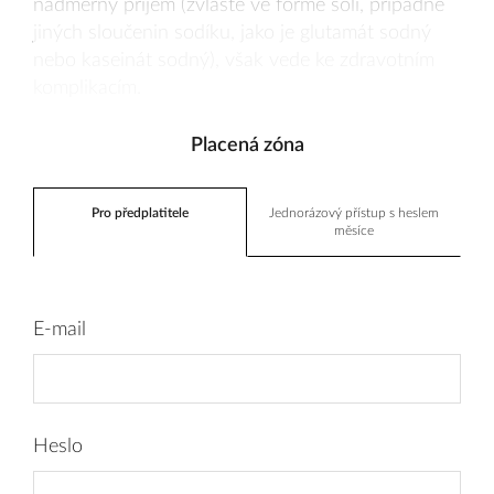
nadměrný příjem (zvláště ve formě soli, případně
jiných sloučenin sodíku, jako je glutamát sodný
nebo kaseinát sodný), však vede ke zdravotním
komplikacím.
Placená zóna
Pro předplatitele
Jednorázový přístup s heslem
měsíce
E-mail
Heslo