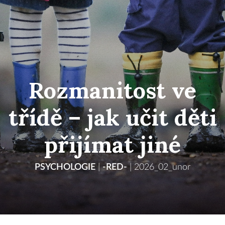
Rozmanitost ve
třídě – jak učit děti
přijímat jiné
PSYCHOLOGIE
|
-RED-
|
2026_02_unor