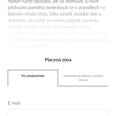
hledat různé způsoby, jak se domluvit, a nově
příchozím pomáhá zorientovat se v pravidlech i v
běžném chodu třídy. Díky pestré skladbě dětí a
aktivitám, do nichž se mohou zapojit opravdu
všichni, získává cenné zkušenosti a učí se
rozmanitost vnímat jako přínos, což podporuje i
nový
Rámcový vzdělávací program pro předškolní
vzdělávání (RVP PV)
.
Placená zóna
Pro předplatitele
Jednorázový přístup s heslem
měsíce
E-mail