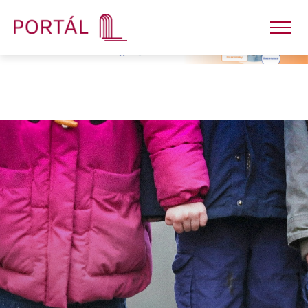
Nakladatelství
Časopisy
Semináře
E-shop