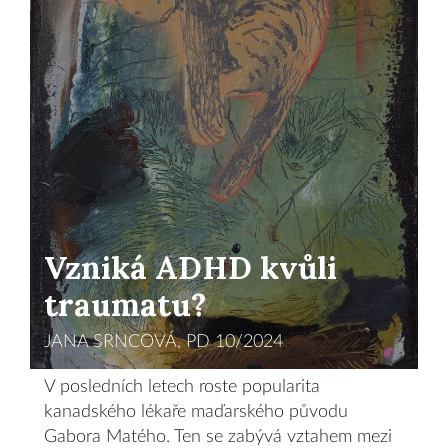
Vzniká ADHD kvůli
traumatu?
JANA SRNCOVÁ, PD 10/2024
V posledních letech roste popularita
kanadského lékaře maďarského původu
Gabora Matého. Ten se zabývá vztahem mezi