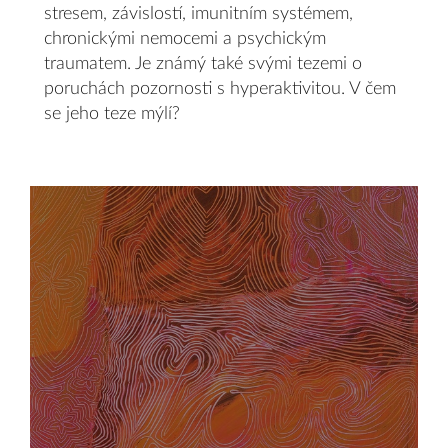
stresem, závislostí, imunitním systémem,
chronickými nemocemi a psychickým
traumatem. Je známý také svými tezemi o
poruchách pozornosti s hyperaktivitou. V čem
se jeho teze mýlí?