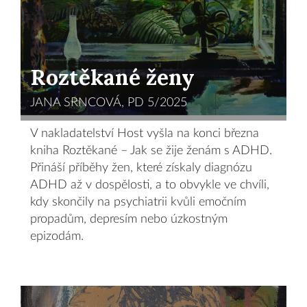
Roztěkané ženy
JANA SRNCOVÁ, PD 5/2025
V nakladatelství Host vyšla na konci března
kniha Roztěkané – Jak se žije ženám s ADHD.
Přináší příběhy žen, které získaly diagnózu
ADHD až v dospělosti, a to obvykle ve chvíli,
kdy skončily na psychiatrii kvůli emočním
propadům, depresím nebo úzkostným
epizodám.