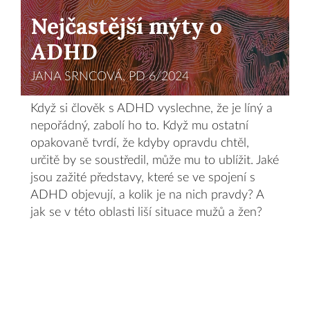
Nejčastější mýty o
ADHD
JANA SRNCOVÁ, PD 6/2024
Když si člověk s ADHD vyslechne, že je líný a
nepořádný, zabolí ho to. Když mu ostatní
opakovaně tvrdí, že kdyby opravdu chtěl,
určitě by se soustředil, může mu to ublížit. Jaké
jsou zažité představy, které se ve spojení s
ADHD objevují, a kolik je na nich pravdy? A
jak se v této oblasti liší situace mužů a žen?