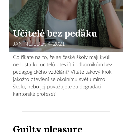
Učitelé bez peďáku
JAN NEJEDLÝ, 4/2021
Co říkáte na to, že se české školy mají kvůli
nedostatku učitelů otevřít i odborníkům bez
pedagogického vzdělání? Vítáte takový krok
jakožto otevření se okolnímu světu mimo
školu, nebo jej považujete za degradaci
kantorské profese?
Guilty pleasure