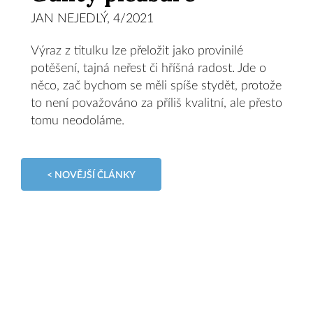
JAN NEJEDLÝ, 4/2021
Výraz z titulku lze přeložit jako provinilé
potěšení, tajná neřest či hříšná radost. Jde o
něco, zač bychom se měli spíše stydět, protože
to není považováno za příliš kvalitní, ale přesto
tomu neodoláme.
< NOVĚJŠÍ ČLÁNKY