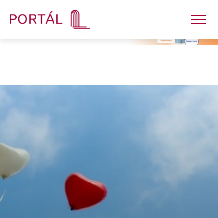
Nakladatelství
Časopisy
Semináře
E-shop