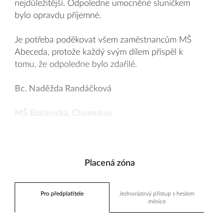
nejdůležitější. Odpoledne umocněné sluníčkem
bylo opravdu příjemné.
Je potřeba poděkovat všem zaměstnancům MŠ
Abeceda, protože každý svým dílem přispěl k
tomu, že odpoledne bylo zdařilé.
Bc. Naděžda Randáčková
MŠ Blatenská, Chomutov
Placená zóna
Pro předplatitele
Jednorázový přístup s heslem
měsíce