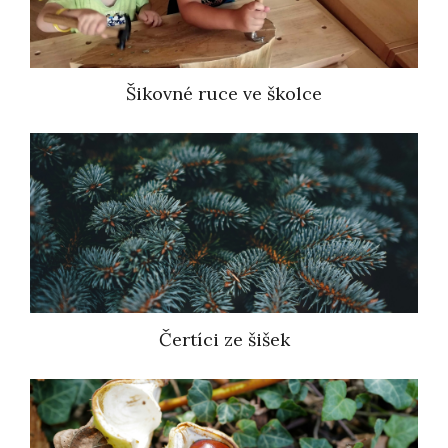
Šikovné ruce ve školce
Čertíci ze šišek