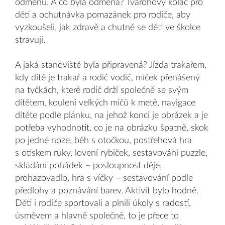
odměnu. A co byla odměna? Tvarohový koláč pro
děti a ochutnávka pomazánek pro rodiče, aby
vyzkoušeli, jak zdravě a chutně se děti ve školce
stravují.
A jaká stanoviště byla připravená? Jízda trakařem,
kdy dítě je trakař a rodič vodič, míček přenášený
na tyčkách, které rodič drží společně se svým
dítětem, koulení velkých míčů k metě, navigace
dítěte podle plánku, na jehož konci je obrázek a je
potřeba vyhodnotit, co je na obrázku špatně, skok
po jedné noze, běh s otočkou, postřehová hra
s otiskem ruky, lovení rybiček, sestavování puzzle,
skládání pohádek – posloupnost děje,
prohazovadlo, hra s víčky – sestavování podle
předlohy a poznávání barev. Aktivit bylo hodně.
Děti i rodiče sportovali a plnili úkoly s radostí,
úsměvem a hlavně společně, to je přece to