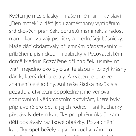
Květen je měsíc lásky – naše milé maminky slaví
„Den matek“ a děti jsou zaměstnány vyráběním
srdíčkových přáníček, portrétů maminek, s radostí
maminkám zpívají písničky a přednášejí básničky.
Naše děti obdarovaly příjemným představením –
příběhem, písničkou – i babičky v Pečovatelském
domě Merkur. Rozzářené oči babiček, úsměv na
tváři, nejedno oko bylo zalité slzou – to byl krásný
dárek, který děti předaly. A květen je také ve
znamení celé rodiny. Ani naše školka nezůstala
pozadu a čtvrteční odpoledne jsme věnovali
sportovním i vědomostním aktivitám, které byly
připravené pro děti a jejich rodiče. Paní kuchařky
předávaly dětem kartičky pro plnění úkolů, kam
děti dostávaly razítkové obrázky. Po zaplnění
kartičky opět běžely k paním kuchařkám pro