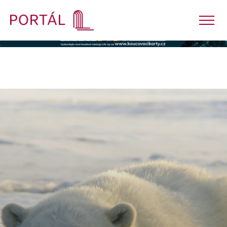
Nakladatelství
Časopisy
Semináře
E-shop