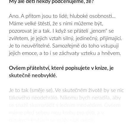
My ale děti někdy podceňujeme, že?
Ano. A přitom jsou to lidé, hluboké osobnosti...
Máme velké štěstí, že s nimi můžeme být,
pozorovat je a tak. I když se přátelí „jenom“ se
zvířetem, je jejich vztah silný, jedinečný, přijímající.
Je to neuvěřitelné. Samozřejmě do toho vstupují
jejich emoce, a to i se záchvaty vzteku a hněvem.
Ovšem přátelství, které popisujete v knize, je
skutečně neobvyklé.
Je to tak (směje se). Ve skutečném životě by se nic
takového neodehrálo. Nikomu bych neradila, aby
se snažil skamarádit s ledním medvědem. Ovšem
máme před sebou mou knihu pro děti, a v
dětských knihách se může stát cokoli.