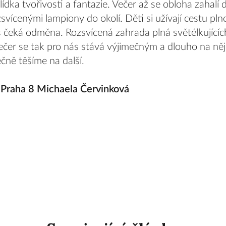
lídka tvořivosti a fantazie. Večer až se obloha zahalí
vícenými lampiony do okolí. Děti si užívají cestu plno
 čeká odměna. Rozsvícená zahrada plná světélkujícíc
Večer se tak pro nás stává výjimečným a dlouho na n
čně těšíme na další.
 Praha 8 Michaela Červinková