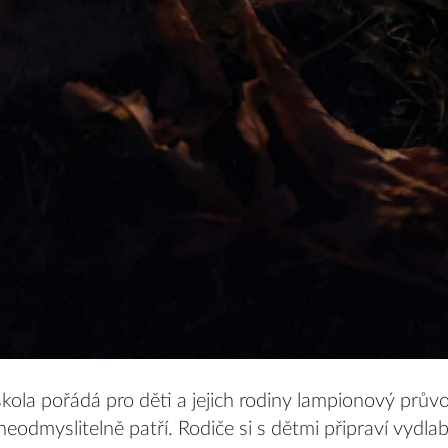
kola pořádá pro děti a jejich rodiny lampionový prů
neodmyslitelně patří. Rodiče si s dětmi připraví vydla