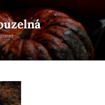
ouzelná
stopad