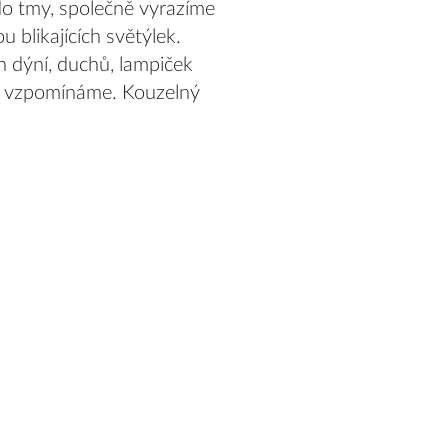
 do tmy, společně vyrazíme
u blikajících světýlek.
h dýní, duchů, lampiček
ěj vzpomínáme. Kouzelný