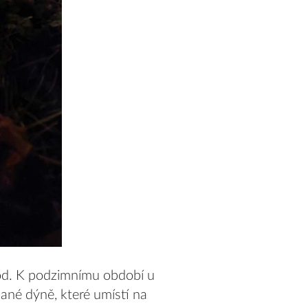
vod. K podzimnímu období u
bané dýně, které umístí na