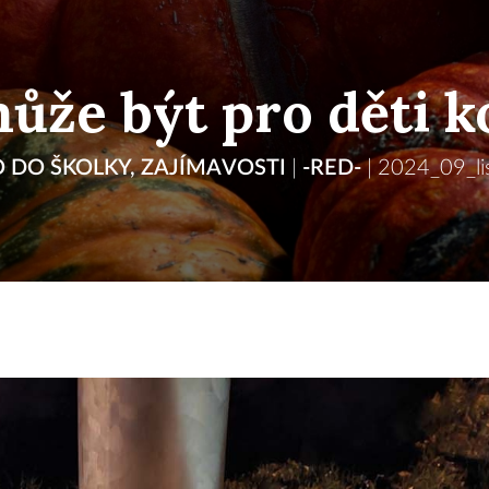
může být pro děti k
 DO ŠKOLKY
,
ZAJÍMAVOSTI
|
-RED-
|
2024_09_li