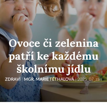
Ovoce či zelenina
patří ke každému
školnímu jídlu
ZDRAVÍ
|
MGR. MARIE TĚTHALOVÁ
|
2025_07_zari