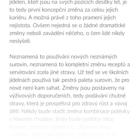
jídelen, kteří jsou na svých pozicích desítky let, je
to tedy první koncepční změna za celou jejich
kariéru. A možná právě z toho pramení jejich
nejistota. Ovšem nejedná se o žádné dramatické
změny neboli zavádění něčeho, o čem lidé nikdy
neslyšeli.
Neznamená to používání nových neznámých
surovin, neznamená to kompletní změnu receptů a
servírování zcela jiné stravy. Už teď se ve školních
jídelnách používá tak pestrá paleta surovin, že pro
nové není kam sahat. Změny jsou postaveny na
výživových doporučeních, tedy podávání chutné
stravy, která je prospěšná pro zdravý růst a vývoj
dětí. Někdy bude stačit změna kombinace polévky
s hlavním chodem, jindy bude potřeba něco
doplnit, zaměnit ingredienci, připravit jinou
svačinku nebo přesnídávku, jídla prostě jinak