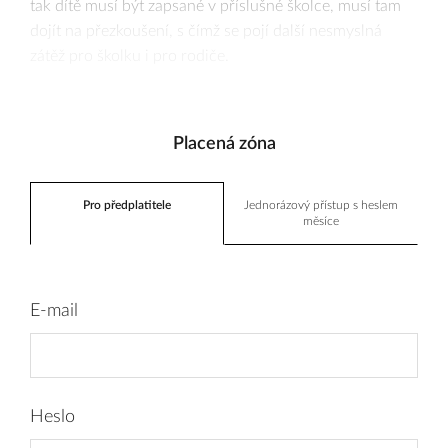
tak dítě musí být zapsané v příslušné školce, musí tam
dojít na přezkoušení, s čímž se pojí další nesmyslná
zátěž pro školku i pro rodiče.
Placená zóna
Pro předplatitele
Jednorázový přístup s heslem
měsíce
E-mail
Heslo