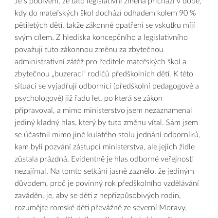
Je s podivem, že tato legislativní změna přichází v době,
kdy do mateřských škol dochází odhadem kolem 90 %
pětiletých dětí, takže zákonné opatření se vskutku míjí
svým cílem. Z hlediska koncepčního a legislativního
považuji tuto zákonnou změnu za zbytečnou
administrativní zátěž pro ředitele mateřských škol a
zbytečnou „buzeraci“ rodičů předškolních dětí. K této
situaci se vyjadřují odborníci (předškolní pedagogové a
psychologové) již řadu let, po která se zákon
připravoval, a mimo ministerstvo jsem nezaznamenal
jediný kladný hlas, který by tuto změnu vítal. Sám jsem
se účastnil mimo jiné kulatého stolu jednání odborníků,
kam byli pozvání zástupci ministerstva, ale jejich židle
zůstala prázdná. Evidentně je hlas odborné veřejnosti
nezajímal. Na tomto setkání jasně zaznělo, že jediným
důvodem, proč je povinný rok předškolního vzdělávání
zaváděn, je, aby se děti z nepřizpůsobivých rodin,
rozumějte romské děti převážně ze severní Moravy,