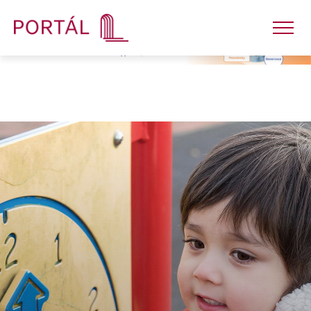
Nakladatelství
Časopisy
Semináře
E-shop