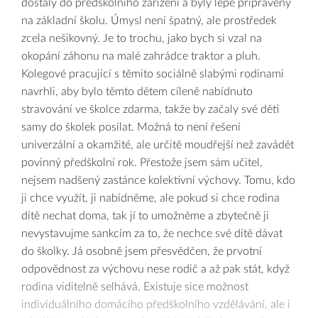
dostaly do předškolního zařízení a byly lépe připraveny
na základní školu. Úmysl není špatný, ale prostředek
zcela nešikovný. Je to trochu, jako bych si vzal na
okopání záhonu na malé zahrádce traktor a pluh.
Kolegové pracující s těmito sociálně slabými rodinami
navrhli, aby bylo těmto dětem cíleně nabídnuto
stravování ve školce zdarma, takže by začaly své děti
samy do školek posílat. Možná to není řešení
univerzální a okamžité, ale určitě moudřejší než zavádět
povinný předškolní rok. Přestože jsem sám učitel,
nejsem nadšený zastánce kolektivní výchovy. Tomu, kdo
ji chce využít, ji nabídněme, ale pokud si chce rodina
dítě nechat doma, tak jí to umožněme a zbytečně ji
nevystavujme sankcím za to, že nechce své dítě dávat
do školky. Já osobně jsem přesvědčen, že prvotní
odpovědnost za výchovu nese rodič a až pak stát, když
rodina viditelně selhává. Existuje sice možnost
individuálního domácího předškolního vzdělávání, ale i