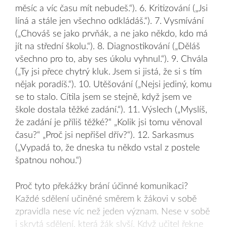
měsíc a víc času mít nebudeš.“). 6. Kritizování („Jsi
líná a stále jen všechno odkládáš.“). 7. Vysmívání
(„Chováš se jako prvňák, a ne jako někdo, kdo má
jít na střední školu.“). 8. Diagnostikování („Děláš
všechno pro to, aby ses úkolu vyhnul.“). 9. Chvála
(„Ty jsi přece chytrý kluk. Jsem si jistá, že si s tím
nějak poradíš.“). 10. Utěšování („Nejsi jediný, komu
se to stalo. Cítila jsem se stejně, když jsem ve
škole dostala těžké zadání.“). 11. Výslech („Myslíš,
že zadání je příliš těžké?“ „Kolik jsi tomu věnoval
času?“ „Proč jsi nepřišel dřív?“). 12. Sarkasmus
(„Vypadá to, že dneska tu někdo vstal z postele
špatnou nohou.“)
Proč tyto překážky brání účinné komunikaci?
Každé sdělení učiněné směrem k žákovi v sobě
zpravidla nese víc než jeden význam. Nese v sobě
i skrytá sdělení, která žák slyší. Když učitel řekne