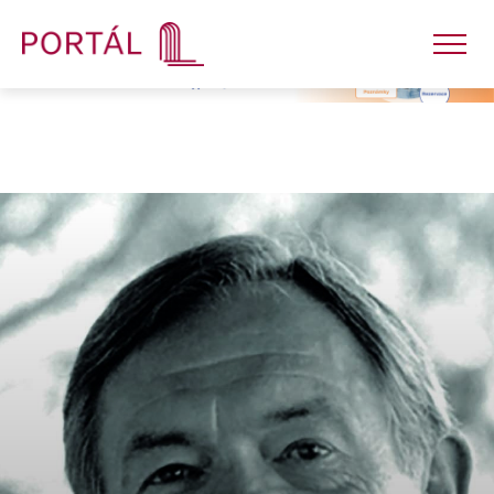
Nakladatelství
Časopisy
Semináře
E-shop