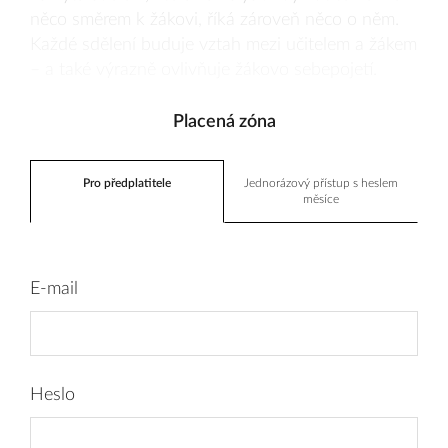
něco směrem k žákovi, říká zároveň něco o něm.
Každé sdělení buduje vztah mezi učitelem a žákem
– a také výrazně ovlivňuje žákovo sebepojetí.
Placená zóna
Pro předplatitele
Jednorázový přístup s heslem
měsíce
E-mail
Heslo