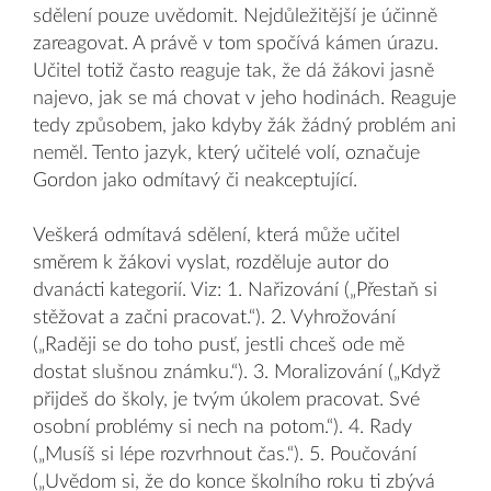
sdělení pouze uvědomit. Nejdůležitější je účinně
zareagovat. A právě v tom spočívá kámen úrazu.
Učitel totiž často reaguje tak, že dá žákovi jasně
najevo, jak se má chovat v jeho hodinách. Reaguje
tedy způsobem, jako kdyby žák žádný problém ani
neměl. Tento jazyk, který učitelé volí, označuje
Gordon jako odmítavý či neakceptující.
Veškerá odmítavá sdělení, která může učitel
směrem k žákovi vyslat, rozděluje autor do
dvanácti kategorií. Viz: 1. Nařizování („Přestaň si
stěžovat a začni pracovat.“). 2. Vyhrožování
(„Raději se do toho pusť, jestli chceš ode mě
dostat slušnou známku.“). 3. Moralizování („Když
přijdeš do školy, je tvým úkolem pracovat. Své
osobní problémy si nech na potom.“). 4. Rady
(„Musíš si lépe rozvrhnout čas.“). 5. Poučování
(„Uvědom si, že do konce školního roku ti zbývá