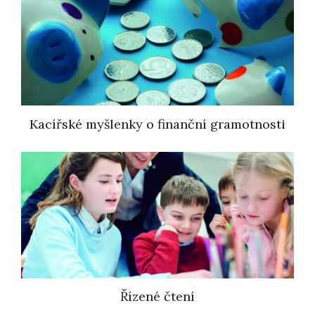
Kacířské myšlenky o finanční gramotnosti
Řízené čtení