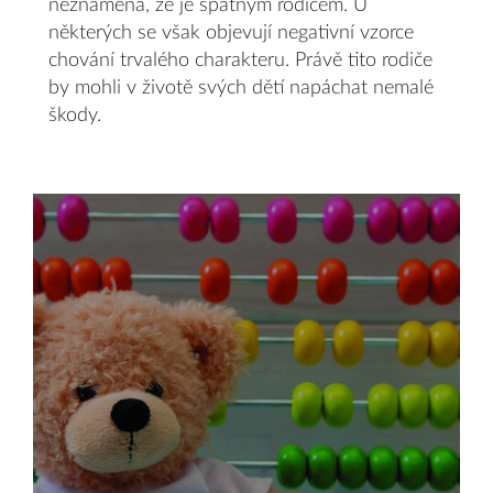
neznamená, že je špatným rodičem. U
některých se však objevují negativní vzorce
chování trvalého charakteru. Právě tito rodiče
by mohli v životě svých dětí napáchat nemalé
škody.