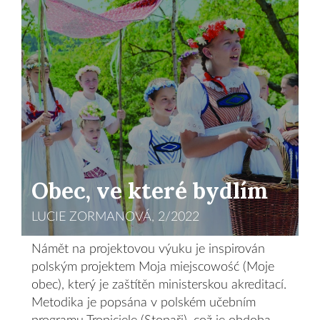
Obec, ve které bydlím
LUCIE ZORMANOVÁ, 2/2022
Námět na projektovou výuku je inspirován
polským projektem Moja miejscowość (Moje
obec), který je zaštítěn ministerskou akreditací.
Metodika je popsána v polském učebním