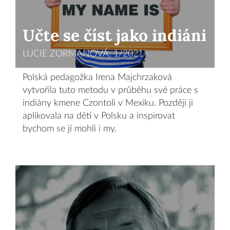
Učte se číst jako indiáni
LUCIE ZORMANOVÁ, 1/2021
Polská pedagožka Irena Majchrzaková
vytvořila tuto metodu v průběhu své práce s
indiány kmene Czontoli v Mexiku. Později ji
aplikovala na děti v Polsku a inspirovat
bychom se jí mohli i my.