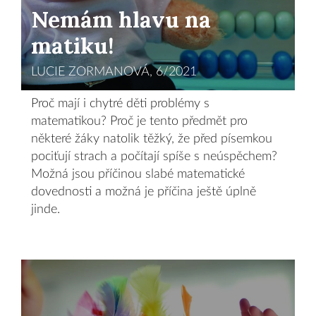
Nemám hlavu na
matiku!
LUCIE ZORMANOVÁ, 6/2021
Proč mají i chytré děti problémy s
matematikou? Proč je tento předmět pro
některé žáky natolik těžký, že před písemkou
pociťují strach a počítají spíše s neúspěchem?
Možná jsou příčinou slabé matematické
dovednosti a možná je příčina ještě úplně
jinde.