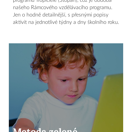
programu Tropiciele (Stopaři), což je obdoba
našeho Rámcového vzdělávacího programu.
Jen o hodně detailnější, s přesnými popisy
aktivit na jednotlivé týdny a dny školního roku.
Metoda zelené