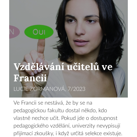
Vzdělávání učitelů ve
Francii
LUCIE ZORMANOVÁ, 7/2023
Ve Francii se nestává, že by se na
pedagogickou fakultu dostal někdo, kdo
vlastně nechce učit. Pokud jde o dostupnost
pedagogického vzdělání, univerzity nevypisují
přijímací zkoušky, i když určitá selekce existuje.