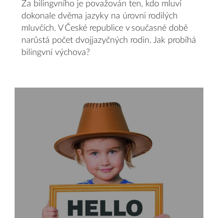
Za bilingvního je považován ten, kdo mluví
dokonale dvěma jazyky na úrovni rodilých
mluvčích. V České republice v současné době
narůstá počet dvojjazyčných rodin. Jak probíhá
bilingvní výchova?