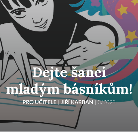
Dejte šanci
mladým básníkům!
PRO UČITELE
|
JIŘÍ KARBAN
|
3/2023