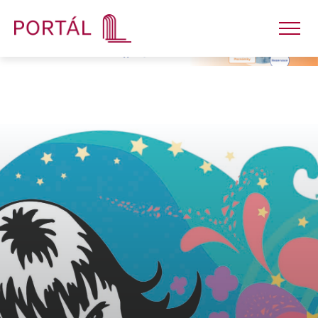
Nakladatelství
Časopisy
Semináře
E-shop