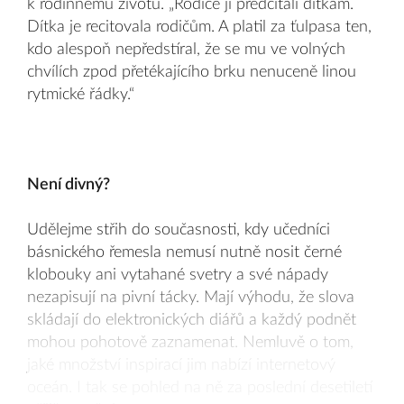
k rodinnému životu. „Rodiče ji předčítali dítkám.
Dítka je recitovala rodičům. A platil za ťulpasa ten,
kdo alespoň nepředstíral, že se mu ve volných
chvílích zpod přetékajícího brku nenuceně linou
rytmické řádky.“
Není divný?
Udělejme střih do současnosti, kdy učedníci
básnického řemesla nemusí nutně nosit černé
klobouky ani vytahané svetry a své nápady
nezapisují na pivní tácky. Mají výhodu, že slova
skládají do elektronických diářů a každý podnět
mohou pohotově zaznamenat. Nemluvě o tom,
jaké množství inspirací jim nabízí internetový
oceán. I tak se pohled na ně za poslední desetiletí