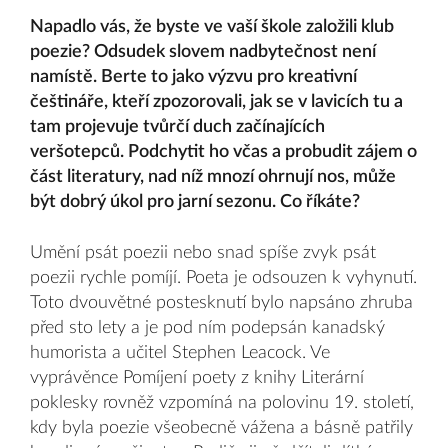
Napadlo vás, že byste ve vaší škole založili klub
poezie? Odsudek slovem nadbytečnost není
namístě. Berte to jako výzvu pro kreativní
češtináře, kteří zpozorovali, jak se v lavicích tu a
tam projevuje tvůrčí duch začínajících
veršotepců. Podchytit ho včas a probudit zájem o
část literatury, nad níž mnozí ohrnují nos, může
být dobrý úkol pro jarní sezonu. Co říkáte?
Umění psát poezii nebo snad spíše zvyk psát
poezii rychle pomíjí. Poeta je odsouzen k vyhynutí.
Toto dvouvětné postesknutí bylo napsáno zhruba
před sto lety a je pod ním podepsán kanadský
humorista a učitel Stephen Leacock. Ve
vyprávěnce Pomíjení poety z knihy Literární
poklesky rovněž vzpomíná na polovinu 19. století,
kdy byla poezie všeobecně vážena a básně patřily