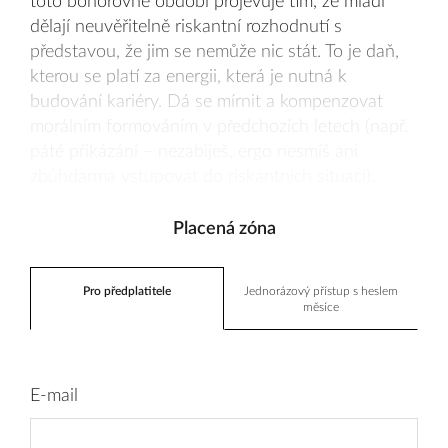
toto bohorovné období projevuje tím, že mladí
dělají neuvěřitelně riskantní rozhodnutí s
představou, že jim se nemůže nic stát. To je daň,
kterou se platí za energii, která je nutná k
budování kariéry. Dá se mírnit a kompenzovat
morálním formováním v předchozích letech (např.
páté přikázání – nezabiješ, ergo nesmíš ani
zbůhdarma vstupovat do riskantních situací).
Placená zóna
Pro předplatitele
Jednorázový přístup s heslem
měsíce
E-mail