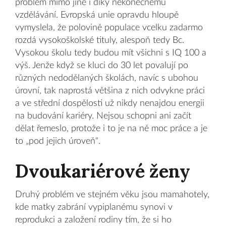
problém mimo jiné i díky nekonečnému
vzdělávání. Evropská unie opravdu hloupě
vymyslela, že polovině populace vcelku zadarmo
rozdá vysokoškolské tituly, alespoň tedy Bc.
Vysokou školu tedy budou mít všichni s IQ 100 a
výš. Jenže když se kluci do 30 let povalují po
různých nedodělaných školách, navíc s ubohou
úrovní, tak naprostá většina z nich odvykne práci
a ve střední dospělosti už nikdy nenajdou energii
na budování kariéry. Nejsou schopni ani začít
dělat řemeslo, protože i to je na ně moc práce a je
to „pod jejich úroveň“.
Dvoukariérové ženy
Druhý problém ve stejném věku jsou mamahotely,
kde matky zabrání vypiplanému synovi v
reprodukci a založení rodiny tím, že si ho