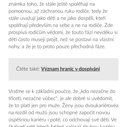
známka toho, že stále ještě spoléhají na
pomocnou, až záchranou ruku rodiče, tedy že
stále uvažují jako děti a ne jako dospělí, kteří
spoléhají především na sebe a ne na rodiče. Zde
prospívá rodičům vědomí, že touto fází nevděku si
děti často musejí projít, než se postaví na vlastní
nohy, a že je to proto pouze přechodná fáze.
Čtěte také:
Význam hranic v dospívání
Vraťme se k základní poučce, že „kdo nezačne do
třiceti, nezačne vůbec“; je ale dobré si uvědomit,
že to platí jen pro muže. Ženy jsou dvoukariérovéa
na rozdíl od mužů jsou schopné započít novou
úspěšnou kariéru i poté, co odchovají své děti. Ve