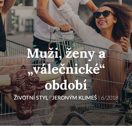
Muži, ženy a
„válečnické“
období
ŽIVOTNÍ STYL
|
JERONÝM KLIMEŠ
|
6/2018