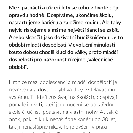
Mezi patnácti a třiceti lety se toho v životě děje
opravdu hodně. Dospíváme, ukončíme školu,
nastartujeme kariéru a založíme rodinu. Ale taky
nejvíc riskujeme a máme největší šanci se zabít.
Anebo skončit jako doživotní budižkničemu. Je to
období mladší dospělosti. V evoluční minulosti
touto dobou chodili kluci do války, proto mladší
dospělosti pro názornost říkejme „válečnické
období“.
Hranice mezi adolescencí a mladší dospělostí je
nezřetelná a dost pohyblivá díky vzdělávacímu
systému. Ti, kteří zůstávají na školách, dospívají
pomaleji než ti, kteří jsou nuceni se po střední
škole či učilišti postavit na vlastní nohy. Ať tak či
onak, pokud kluk nenašlápne kariéru do 30 let,
tak ji nenašlápne nikdy. To je ovšem v praxi