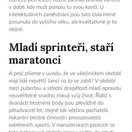
čtyřiceti pěti letech běžně začínají druhou kariéru
v době, kdy muži pomalu tu svou končí. U
intelektuálních zaměstnání jsou tato čísla mírně
posunuta do vyššího věku, ale kvalitativně je to
stejné.
Mladí sprinteři, staří
maratonci
A proč píšeme v úvodu, že ve válečnickém období
mají lidé největší šanci na to se zabít? V období
mezi pubertou a střední dospělostí mladí opravdu
neuvěřitelně snadno riskují svůj život. Řidiči s
dvanácti trestnými body jsou převážně do
pětadvaceti let, stejně tak většina pachatelů
riskantní trestné činnosti i provozovatelů
extrémních sportů. V manažerských pozicích se