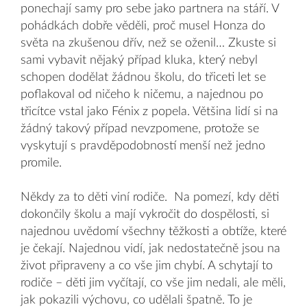
ponechají samy pro sebe jako partnera na stáří. V
pohádkách dobře věděli, proč musel Honza do
světa na zkušenou dřív, než se oženil… Zkuste si
sami vybavit nějaký případ kluka, který nebyl
schopen dodělat žádnou školu, do třiceti let se
poflakoval od ničeho k ničemu, a najednou po
třicítce vstal jako Fénix z popela. Většina lidí si na
žádný takový případ nevzpomene, protože se
vyskytují s pravděpodobností menší než jedno
promile.
Někdy za to děti viní rodiče. Na pomezí, kdy děti
dokončily školu a mají vykročit do dospělosti, si
najednou uvědomí všechny těžkosti a obtíže, které
je čekají. Najednou vidí, jak nedostatečně jsou na
život připraveny a co vše jim chybí. A schytají to
rodiče – děti jim vyčítají, co vše jim nedali, ale měli,
jak pokazili výchovu, co udělali špatně. To je