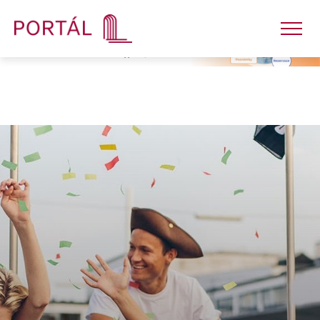
Nakladatelství
Časopisy
Semináře
E-shop