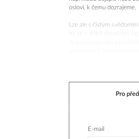
osloví, k čemu dozrajeme
Lze ale s čistým svědomím 
by se v době dospívání víc
Je pro dospívající zásadněj
gramotnost, nebo je to sexu
Pro před
E-mail