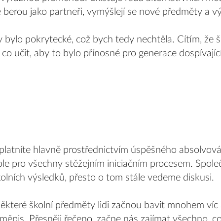
berou jako partneři, vymýšlejí se nové předměty a 
by bylo pokrytecké, což bych tedy nechtěla. Cítím, že š
 co učit, aby to bylo přínosné pro generace dospívají
uplatníte hlavně prostřednictvím úspěšného absolvován
kole pro všechny stěžejním iniciačním procesem. Společ
lních výsledků, přesto o tom stále vedeme diskusi.
ěkteré školní předměty lidi začnou bavit mnohem víc 
eměpis. Přesněji řečeno, začne nás zajímat všechno,