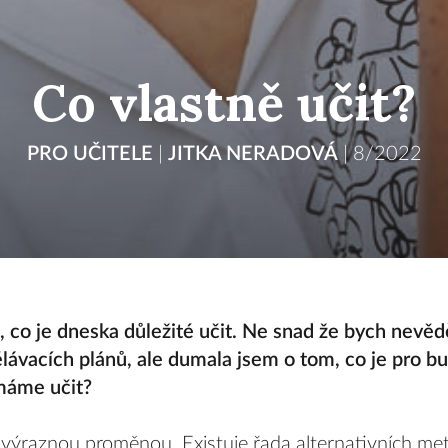
Co vlastně učit?
PRO UČITELE
|
JITKA NERADOVÁ
|
8/2022
 co je dneska důležité učit. Ne snad že bych nevěd
ávacích plánů, ale dumala jsem o tom, co je pro b
 máme učit?
 výraznou proměnou. Existuje řada alternativních met