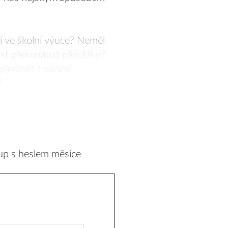
 i ve školní výuce? Neměl
ost překonávat překážky?
í předmět finanční
?
up s heslem měsíce