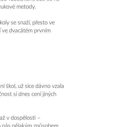
výukové metody.
koly se snaží, přesto ve
cí ve dvacátém prvním
í škol, už sice dávno vzala
nost si dnes cení jiných
až v dospělosti –
 co nás nějakým způsobem