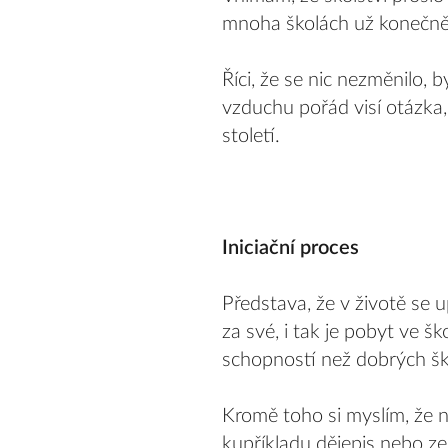
mnoha školách už konečně 
Říci, že se nic nezměnilo, 
vzduchu pořád visí otázka,
století.
Iniciační proces
Představa, že v životě se 
za své, i tak je pobyt ve š
schopností než dobrých ško
Kromě toho si myslím, že n
kupříkladu dějepis nebo z