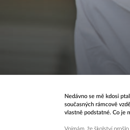
Nedávno se mě kdosi ptal,
současných rámcově vzděl
vlastně podstatné. Co je
Vnímám, že školství prošlo