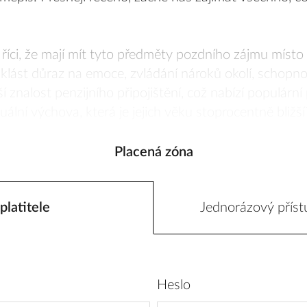
.
říci, že mají mít tyto předměty pozdního zájmu místo
 klást důraz na emoce, zvládání nároků okolí, schopn
ší znalost penzijního připojištění, což nabízí populárn
ální výchova, která je jejich věku stoprocentně bližší
Placená zóna
platitele
Jednorázový příst
Heslo