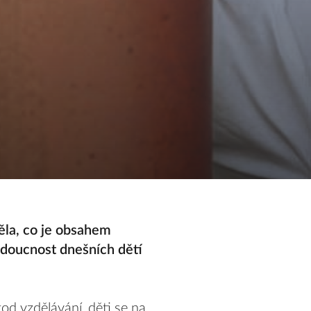
ěla, co je obsahem
udoucnost dnešních dětí
od vzdělávání, děti se na