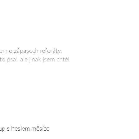
sem o zápasech referáty,
 psal, ale jinak jsem chtěl
up s heslem měsíce