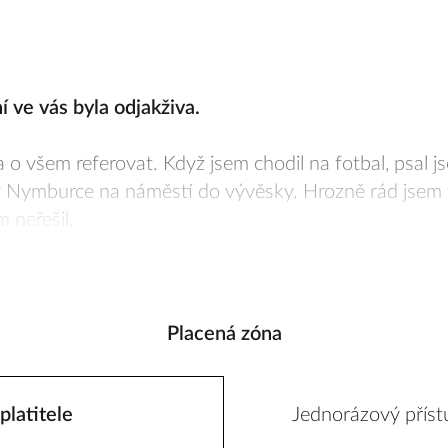
í ve vás byla odjakživa.
a o všem referovat. Když jsem chodil na fotbal, psal j
v Nymburce na náměstí do vývěsky. Hrozně rád jsem to
m neřešil.
Placená zóna
platitele
Jednorázový příst