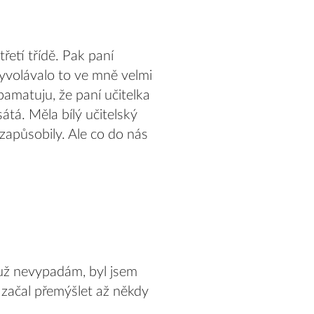
řetí třídě. Pak paní
Vyvolávalo to ve mně velmi
pamatuju, že paní učitelka
átá. Měla bílý učitelský
 zapůsobily. Ale co do nás
a už nevypadám, byl jsem
 začal přemýšlet až někdy