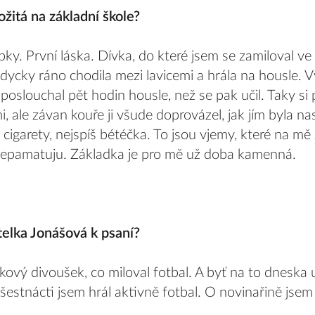
žitá na základní škole?
pky. První láska. Dívka, do které jsem se zamiloval ve t
ždycky ráno chodila mezi lavicemi a hrála na housle. 
poslouchal pět hodin housle, než se pak učil. Taky si 
, ale závan kouře ji všude doprovázel, jak jím byla nas
ly cigarety, nejspíš bétéčka. To jsou vjemy, které na mě
c nepamatuju. Základka je pro mě už doba kamenná.
telka Jonášová k psaní?
takový divoušek, co miloval fotbal. A byť na to dnesk
estnácti jsem hrál aktivně fotbal. O novinařině jsem