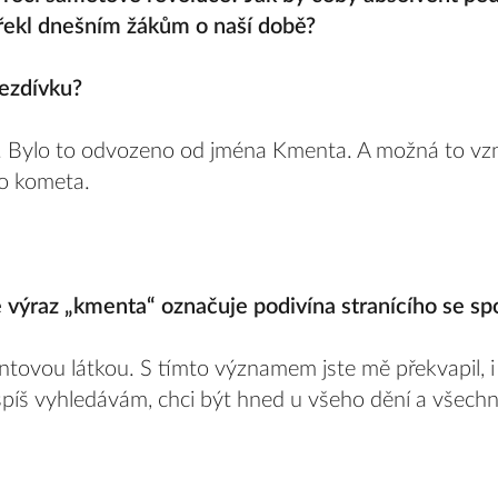
řekl dnešním žákům o naší době?
řezdívku?
. Bylo to odvozeno od jména Kmenta. A možná to vznik
ko kometa.
e výraz „kmenta“ označuje podivína stranícího se sp
ntovou látkou. S tímto významem jste mě překvapil, 
spíš vyhledávám, chci být hned u všeho dění a všechn