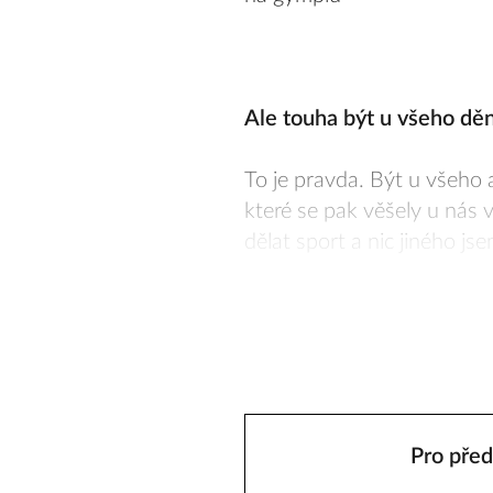
Ale touha být u všeho děn
To je pravda. Být u všeho 
které se pak věšely u nás 
dělat sport a nic jiného jse
Pro před