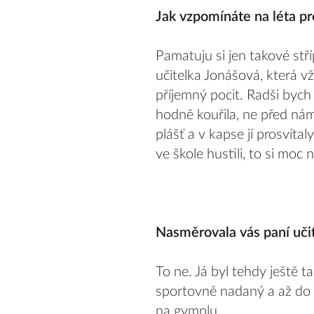
Jak vzpomínáte na léta pro
Pamatuju si jen takové stří
učitelka Jonášová, která v
příjemný pocit. Radši bych 
hodně kouřila, ne před námi
plášť a v kapse jí prosvíta
ve škole hustili, to si mo
Nasměrovala vás paní uči
To ne. Já byl tehdy ještě 
sportovně nadaný a až do š
na gymplu