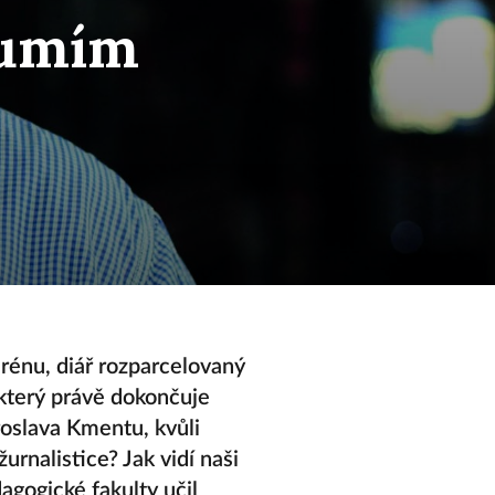
eumím
erénu, diář rozparcelovaný
 který právě dokončuje
aroslava Kmentu, kvůli
urnalistice? Jak vidí naši
gogické fakulty učil