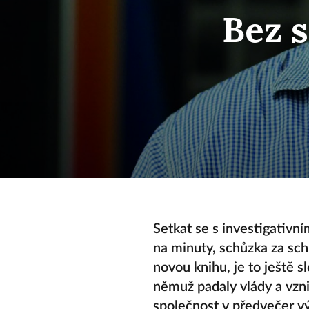
Bez 
Setkat se s investigativn
na minuty, schůzka za sch
novou knihu, je to ještě s
němuž padaly vlády a vznik
společnost v předvečer vý