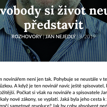
svobody si život n
představit
ROZHOVORY
|
JAN NEJEDLÝ
|
8/2019
ím novinářem není jen tak. Pohybuje se neustále v t
ůzkou. A když je ten novinář navíc ještě spisovatel,
ložitější. Počkat si však na novináře a spisovatele J
aly nové zákony, se vyplatí. Jaká byla jeho cesta k ž
ročí sametové revoluce? Jak by coby absolvent peda