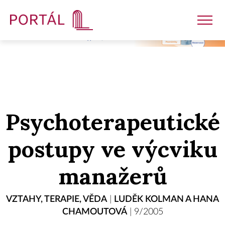
Nakladatelství
Psychoterapeutické
Časopisy
postupy ve výcviku
Semináře
manažerů
E-shop
VZTAHY
,
TERAPIE
,
VĚDA
|
LUDĚK KOLMAN A HANA
CHAMOUTOVÁ
|
9/2005