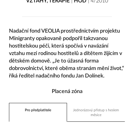
VZTAHY
,
TERAPIE
|
HOD
|
4/2010
Nadační fond VEOLIA prostřednictvím projektu
Minigranty opakovaně podpořil takzvanou
hostitelskou péči, která spočívá v navázání
vztahu mezi rodinou hostitelů a dítětem žijícím v
dětském domově. „Je to úžasná forma
dobrovolnictví, které oběma stranám mění život,“
říká ředitel nadačního fondu Jan Dolínek.
Placená zóna
Pro předplatitele
Jednorázový přístup s heslem
měsíce