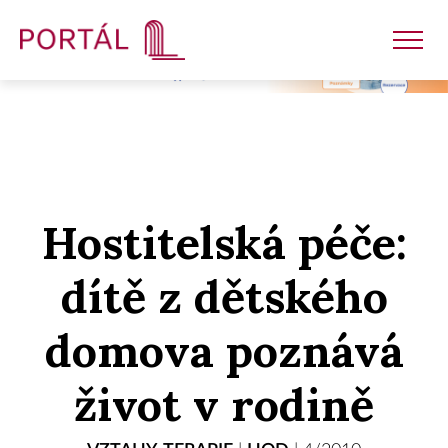
Nakladatelství
Hostitelská péče:
Časopisy
dítě z dětského
Semináře
domova poznává
E-shop
život v rodině