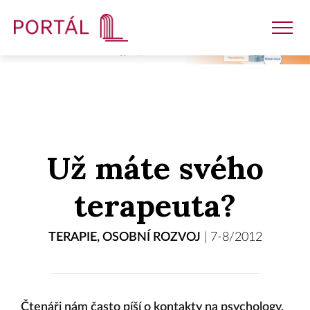
Nakladatelství
Už máte svého
Časopisy
terapeuta?
Semináře
TERAPIE
,
OSOBNÍ ROZVOJ
|
7-8/2012
E-shop
Čtenáři nám často píší o kontakty na psychology.