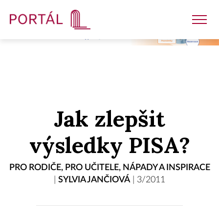
Nakladatelství
Jak zlepšit
Časopisy
výsledky PISA?
Semináře
PRO RODIČE
,
PRO UČITELE
,
NÁPADY A INSPIRACE
|
SYLVIA JANČIOVÁ
|
3/2011
E-shop