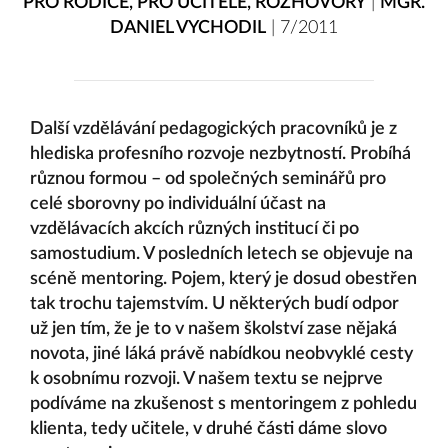
PRO RODIČE
,
PRO UČITELE
,
ROZHOVORY
|
MGR.
DANIEL VYCHODIL
|
7/2011
Další vzdělávání pedagogických pracovníků je z
hlediska profesního rozvoje nezbytností. Probíhá
různou formou – od společných seminářů pro
celé sborovny po individuální účast na
vzdělávacích akcích různých institucí či po
samostudium. V posledních letech se objevuje na
scéně mentoring. Pojem, který je dosud obestřen
tak trochu tajemstvím. U některých budí odpor
už jen tím, že je to v našem školství zase nějaká
novota, jiné láká právě nabídkou neobvyklé cesty
k osobnímu rozvoji. V našem textu se nejprve
podíváme na zkušenost s mentoringem z pohledu
klienta, tedy učitele, v druhé části dáme slovo