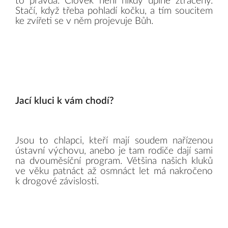
to pravda. Člověk není nikdy úplně ztracený.
Stačí, když třeba pohladí kočku, a tím soucitem
ke zvířeti se v něm projevuje Bůh.
Jací kluci k vám chodí?
Jsou to chlapci, kteří mají soudem nařízenou
ústavní výchovu, anebo je tam rodiče dají sami
na dvouměsíční program. Většina našich kluků
ve věku patnáct až osmnáct let má nakročeno
k drogové závislosti.