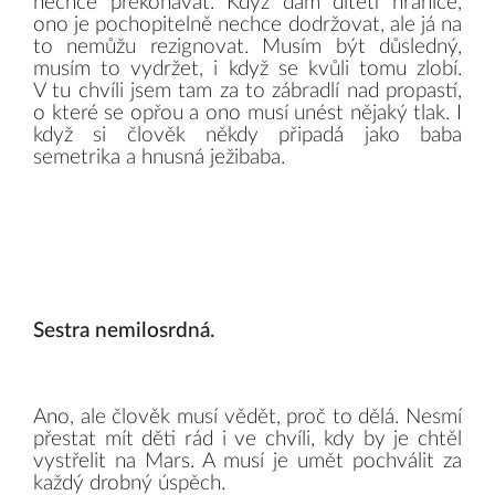
nechce překonávat. Když dám dítěti hranice,
ono je pochopitelně nechce dodržovat, ale já na
to nemůžu rezignovat. Musím být důsledný,
musím to vydržet, i když se kvůli tomu zlobí.
V tu chvíli jsem tam za to zábradlí nad propastí,
o které se opřou a ono musí unést nějaký tlak. I
když si člověk někdy připadá jako baba
semetrika a hnusná ježibaba.
Sestra nemilosrdná.
Ano, ale člověk musí vědět, proč to dělá. Nesmí
přestat mít děti rád i ve chvíli, kdy by je chtěl
vystřelit na Mars. A musí je umět pochválit za
každý drobný úspěch.