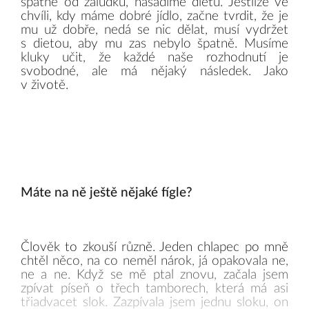
špatně od žaludku, nasadíme dietu. Jestliže ve
chvíli, kdy máme dobré jídlo, začne tvrdit, že je
mu už dobře, nedá se nic dělat, musí vydržet
s dietou, aby mu zas nebylo špatně. Musíme
kluky učit, že každé naše rozhodnutí je
svobodné, ale má nějaký následek. Jako
v životě.
Máte na ně ještě nějaké fígle?
Člověk to zkouší různě. Jeden chlapec po mně
chtěl něco, na co neměl nárok, já opakovala ne,
ne a ne. Když se mě ptal znovu, začala jsem
zpívat píseň o třech tamborech, která má asi
třiadvacet slok. Zazpívala jsem jednu sloku, on