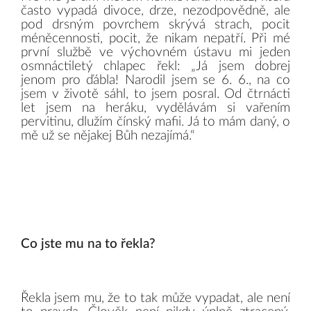
často vypadá divoce, drze, nezodpovědně, ale
pod drsným povrchem skrývá strach, pocit
méněcennosti, pocit, že nikam nepatří. Při mé
první službě ve výchovném ústavu mi jeden
osmnáctiletý chlapec řekl: „Já jsem dobrej
jenom pro ďábla! Narodil jsem se 6. 6., na co
jsem v životě sáhl, to jsem posral. Od čtrnácti
let jsem na heráku, vydělávám si vařením
pervitinu, dlužím čínský mafii. Já to mám daný, o
mě už se nějakej Bůh nezajímá.“
Co jste mu na to řekla?
Řekla jsem mu, že to tak může vypadat, ale není