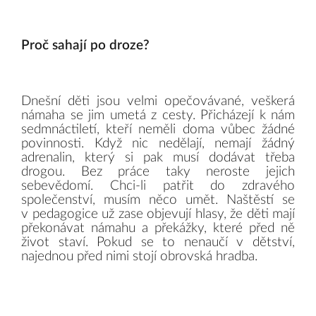
Proč sahají po droze?
Dnešní děti jsou velmi opečovávané, veškerá
námaha se jim umetá z cesty. Přicházejí k nám
sedmnáctiletí, kteří neměli doma vůbec žádné
povinnosti. Když nic nedělají, nemají žádný
adrenalin, který si pak musí dodávat třeba
drogou. Bez práce taky neroste jejich
sebevědomí. Chci-li patřit do zdravého
společenství, musím něco umět. Naštěstí se
v pedagogice už zase objevují hlasy, že děti mají
překonávat námahu a překážky, které před ně
život staví. Pokud se to nenaučí v dětství,
najednou před nimi stojí obrovská hradba.