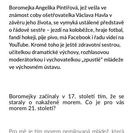
Boromejka Angelika Pintířová, jež vešla ve
známost coby ošetřovatelka Václava Havla v
závěru jeho života, se vymyká ustálené představě
o řádové sestře – jezdí na koloběžce, hraje fotbal,
fandí hokeji, pije pivo, má Facebook i řadu videí na
YouTube. Kromě toho je ještě zdravotní sestrou,
učitelkou dramatické výchovy, rozhlasovou
moderátorkou i vychovatelkou „zpustlé“ mládeže
ve výchovném ústavu.
Boromejky začínaly v 17. století tím, že se
staraly o nakažené morem. Co je pro vás
morem 21. století?
Pro mě je tím morem nemilovaná mládež, která