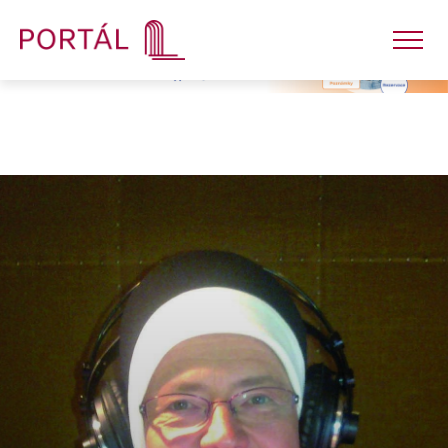
Nakladatelství
Časopisy
Semináře
E-shop