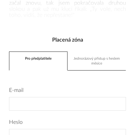
začal znovu, tak jsem pokračovala druhou
slokou a pak už mu kluci říkali: „Ty vole, nech
toho, vidíš, že nepřestane!“
Placená zóna
Pro předplatitele
Jednorázový přístup s heslem
měsíce
E-mail
Heslo