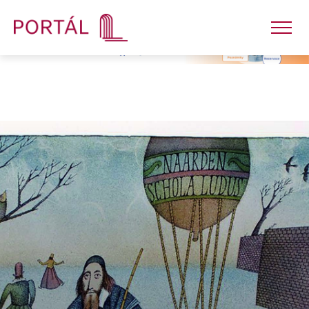
Nakladatelství
Časopisy
Semináře
E-shop