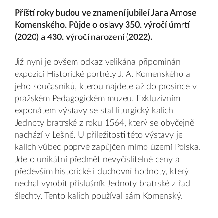
Příští roky budou ve znamení jubileí Jana Amose
Komenského. Půjde o oslavy 350. výročí úmrtí
(2020) a 430. výročí narození (2022).
Již nyní je ovšem odkaz velikána připomínán
expozicí Historické portréty J. A. Komenského a
jeho současníků, kterou najdete až do prosince v
pražském Pedagogickém muzeu. Exkluzivním
exponátem výstavy se stal liturgický kalich
Jednoty bratrské z roku 1564, který se obyčejně
nachází v Lešně. U příležitosti této výstavy je
kalich vůbec poprvé zapůjčen mimo území Polska.
Jde o unikátní předmět nevyčíslitelné ceny a
především historické i duchovní hodnoty, který
nechal vyrobit příslušník Jednoty bratrské z řad
šlechty. Tento kalich používal sám Komenský.