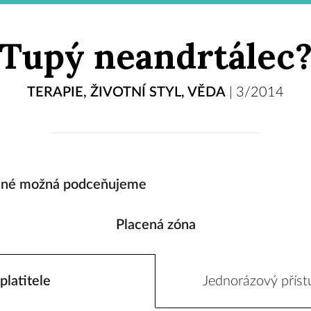
Tupý neandrtálec
TERAPIE
,
ŽIVOTNÍ STYL
,
VĚDA
|
3/2014
enné možná podceňujeme
Placená zóna
platitele
Jednorázový příst