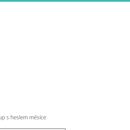
?
up s heslem měsíce