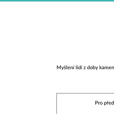
Myšlení lidí z doby kam
Pro před