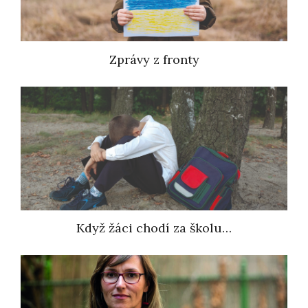
Zprávy z fronty
Když žáci chodí za školu…