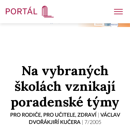
Nakladatelství
Na vybraných
Časopisy
školách vznikají
Semináře
poradenské týmy
E-shop
PRO RODIČE
,
PRO UČITELE
,
ZDRAVÍ
|
VÁCLAV
DVOŘÁKJIŘÍ KUČERA
|
7/2005