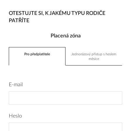
OTESTUJTE SI, K JAKÉMU TYPU RODIČE
PATŘÍTE
Placená zóna
Pro předplatitele
Jednorázový přístup s heslem
měsíce
E-mail
Heslo