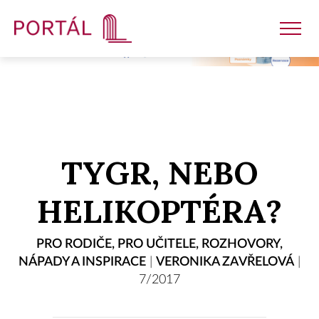
Nakladatelství
TYGR, NEBO
Časopisy
HELIKOPTÉRA?
Semináře
PRO RODIČE
,
PRO UČITELE
,
ROZHOVORY
,
NÁPADY A INSPIRACE
|
VERONIKA ZAVŘELOVÁ
|
E-shop
7/2017