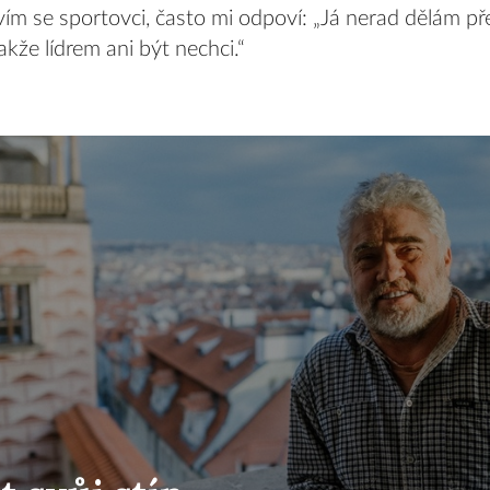
m se sportovci, často mi odpoví: „Já nerad dělám př
akže lídrem ani být nechci.“