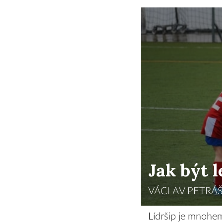
Jak být 
VÁCLAV PETRÁŠ
Lídršip je mnohem