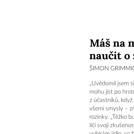
Máš na m
naučit o 
ŠIMON GRIMMIC
„Uvědomil jsem si,
mohu jíst po hrst
z účastníků, když
všemi smysly – zr
rozinky. „Těžko b
líčí svoji zkušeno
vybírám jídlo, co