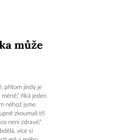
nka může
, přitom jindy je
 méně,“ říká jeden
hem něhož jsme
upně zkoumali tři
co není zdravé,“
bdělá, více si
částí mě a mého