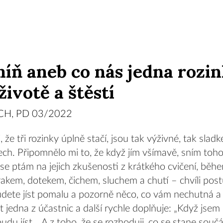
íň aneb co nás jedna rozi
životě a štěstí
H, PD 03/2022
 že tři rozinky úplně stačí, jsou tak výživné, tak sladké
ech. Připomnělo mi to, že když jím všímavě, sním toho
 se ptám na jejich zkušenosti z krátkého cvičení, bě
akem, dotekem, čichem, sluchem a chutí – chvíli post
udete jíst pomalu a pozorně něco, co vám nechutná a 
st jedna z účastnic a další rychle doplňuje: „Když jsem 
 budu jíst… A z toho, že se rozhoduji, co se stane sou