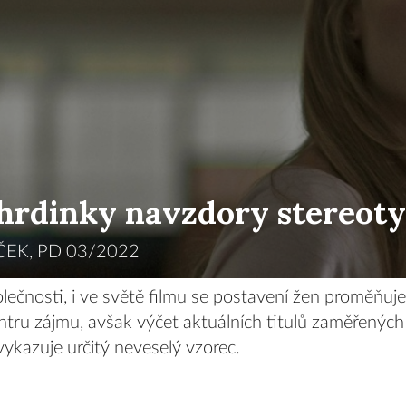
hrdinky navzdory stereot
EK, PD 03/2022
olečnosti, i ve světě filmu se postavení žen proměňuje
 centru zájmu, avšak výčet aktuálních titulů zaměřenýc
vykazuje určitý neveselý vzorec.