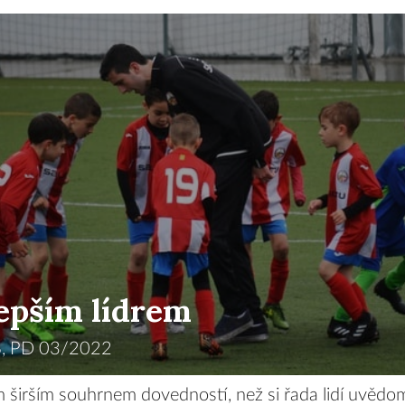
lepším lídrem
, PD 03/2022
 širším souhrnem dovedností, než si řada lidí uvědo