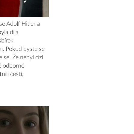
se Adolf Hitler a
yla díla
bírek,
i. Pokud byste se
 se. Že nebyl cizí
ké odborné
ili čeští,