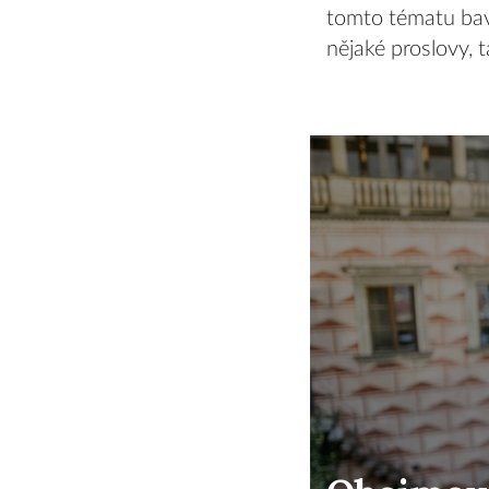
tomto tématu baví
nějaké proslovy, t