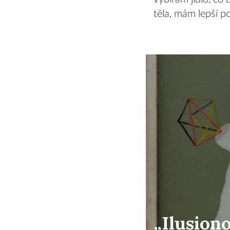
těla, mám lepší p
„Ilusiono