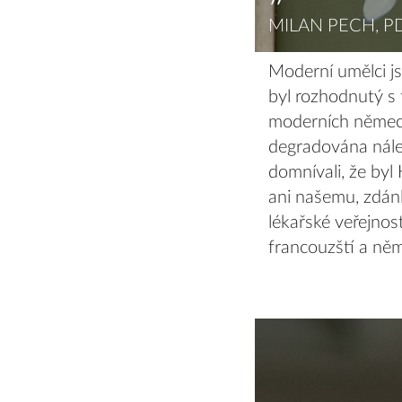
MILAN PECH, P
Moderní umělci js
byl rozhodnutý s 
moderních německ
degradována nále
domnívali, že byl 
ani našemu, zdánl
lékařské veřejnos
francouzští a něme