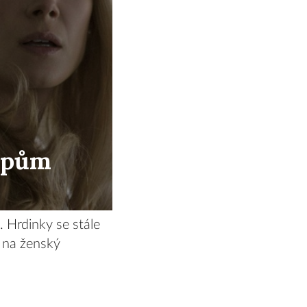
ypům
. Hrdinky se stále
h na ženský