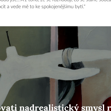
ocit a vede mě to ke spokojenějšímu bytí.“
vati nadrealistický smysl r