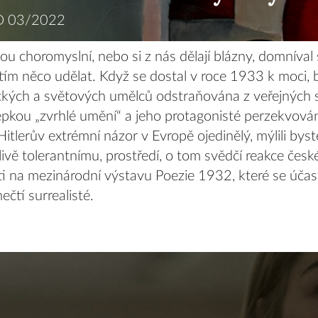
D 03/2022
ou choromyslní, nebo si z nás dělají blázny, domníval 
tím něco udělat. Když se dostal v roce 1933 k moci, b
ých a světových umělců odstraňována z veřejných s
pkou „zvrhlé umění“ a jeho protagonisté perzekvován
Hitlerův extrémní názor v Evropě ojedinělý, mýlili byste
ivě tolerantnímu, prostředí, o tom svědčí reakce čes
ti na mezinárodní výstavu Poezie 1932, které se účastn
čtí surrealisté.