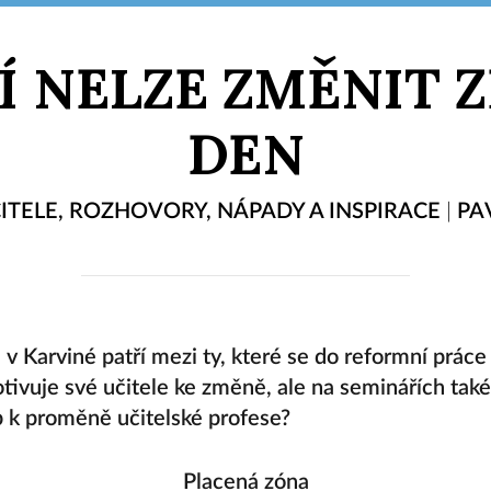
Í NELZE ZMĚNIT Z
DEN
ITELE
,
ROZHOVORY
,
NÁPADY A INSPIRACE
|
PA
v Karviné patří mezi ty, které se do reformní práce 
ivuje své učitele ke změně, ale na seminářích také l
up k proměně učitelské profese?
Placená zóna