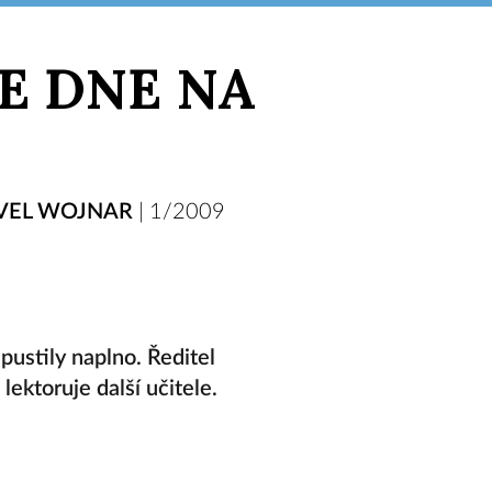
E DNE NA
VEL WOJNAR
|
1/2009
pustily naplno. Ředitel
ektoruje další učitele.