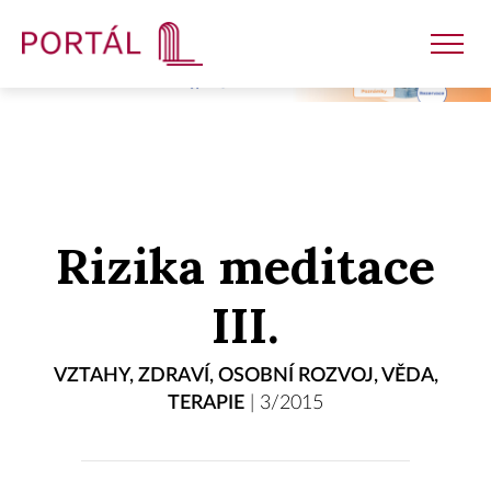
Nakladatelství
Rizika meditace
Časopisy
III.
Semináře
VZTAHY
,
ZDRAVÍ
,
OSOBNÍ ROZVOJ
,
VĚDA
,
TERAPIE
|
3/2015
E-shop