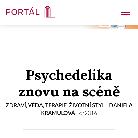
Nakladatelství
Psychedelika
Časopisy
znovu na scéně
Semináře
ZDRAVÍ
,
VĚDA
,
TERAPIE
,
ŽIVOTNÍ STYL
|
DANIELA
KRAMULOVÁ
|
6/2016
E-shop