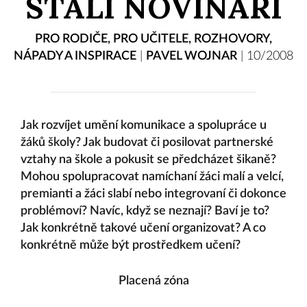
STALI NOVINÁŘI
PRO RODIČE
,
PRO UČITELE
,
ROZHOVORY
,
NÁPADY A INSPIRACE
|
PAVEL WOJNAR
|
10/2008
Jak rozvíjet umění komunikace a spolupráce u
žáků školy? Jak budovat či posilovat partnerské
vztahy na škole a pokusit se předcházet šikaně?
Mohou spolupracovat namíchaní žáci malí a velcí,
premianti a žáci slabí nebo integrovaní či dokonce
problémoví? Navíc, když se neznají? Baví je to?
Jak konkrétně takové učení organizovat? A co
konkrétně může být prostředkem učení?
Placená zóna