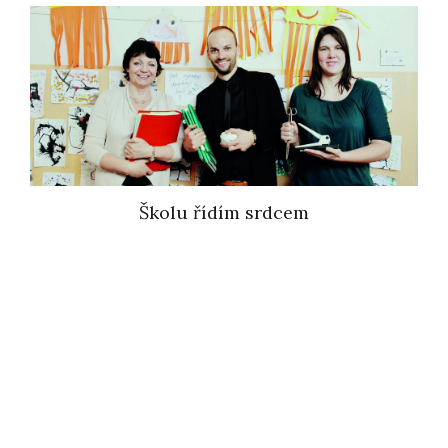
Školu řídím srdcem